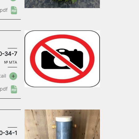
pdf
0-34-7
№
MTA
ail
pdf
0-34-1