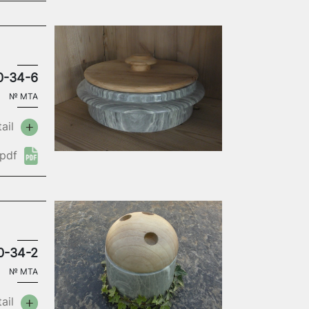
0-34-6
№
MTA
ail
pdf
0-34-2
№
MTA
ail