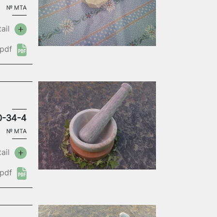
№
MTA
ail
pdf
0-34-4
№
MTA
ail
pdf