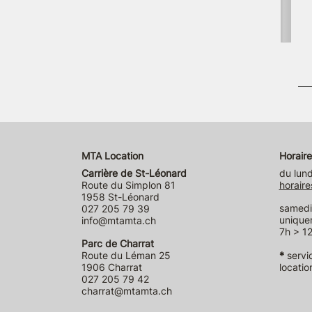
MTA Location
Horaire
Carrière de St-Léonard
du lund
Route du Simplon 81
horaire
1958 St-Léonard
samedi 
027 205 79 39
unique
info@mtamta.ch
7h > 12
Parc de Charrat
Route du Léman 25
*
servi
1906 Charrat
locatio
027 205 79 42
charrat@mtamta.ch