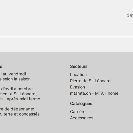
dét
s
Secteurs
i au vendredi
Location
s selon la saison
Pierre de St-Léonard
Evasion
d'avril à octobre
mtamta.ch - MTA - home
ment à St-Léonard,
h - après-midi fermé
Catalogues
ce de dépannage:
Carrière
n, terre et concassés
Accessoires