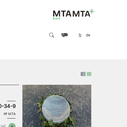
fr
de
0-34-9
№
MTA
ail