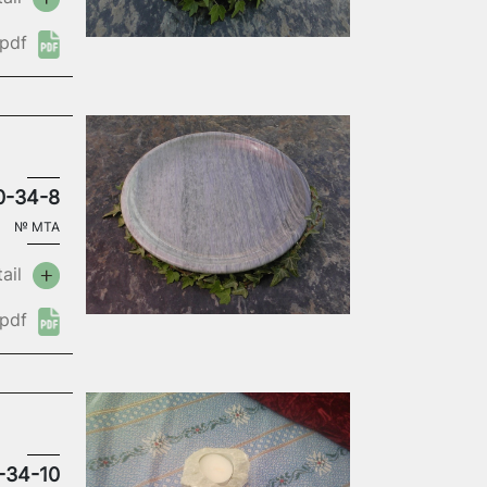
pdf
0-34-8
№
MTA
ail
pdf
-34-10