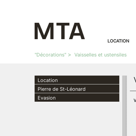
LOCATION
"Décorations"
Vaisselles et ustensiles
Location
Pierre de St-Léonard
Evasion
V