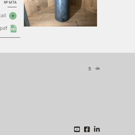
№
MTA
ail
pdf
fr
de