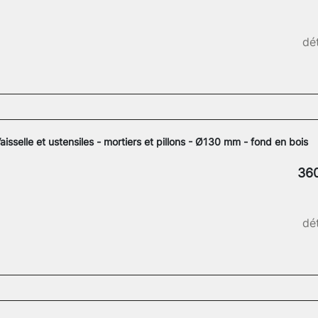
dét
aisselle et ustensiles - mortiers et pillons - Ø130 mm - fond en bois
36
dét