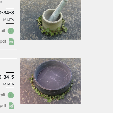
e
0-34-3
№
MTA
ail
pdf
0-34-5
№
MTA
ail
pdf