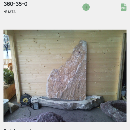
360-35-0
№
MTA