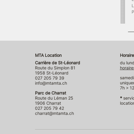
L
P
MTA Location
Horaire
Carrière de St-Léonard
du lund
Route du Simplon 81
horaire
1958 St-Léonard
samedi 
027 205 79 39
unique
info@mtamta.ch
7h > 12
Parc de Charrat
Route du Léman 25
*
servi
1906 Charrat
locatio
027 205 79 42
charrat@mtamta.ch