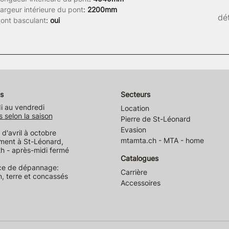
argeur intérieure du pont
:
2200mm
dét
ont basculant
:
oui
s
Secteurs
i au vendredi
Location
s selon la saison
Pierre de St-Léonard
Evasion
d'avril à octobre
mtamta.ch - MTA - home
ment à St-Léonard,
h - après-midi fermé
Catalogues
ce de dépannage:
Carrière
n, terre et concassés
Accessoires