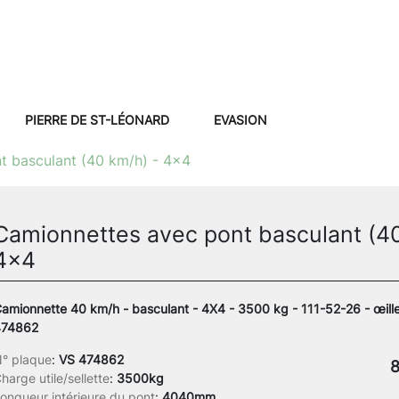
PIERRE DE ST-LÉONARD
EVASION
t basculant (40 km/h) - 4x4
Camionnettes avec pont basculant (40
4x4
amionnette 40 km/h - basculant - 4X4 - 3500 kg - 111-52-26 - œille
474862
° plaque
:
VS 474862
8
harge utile/sellette
:
3500kg
ongueur intérieure du pont
:
4040mm