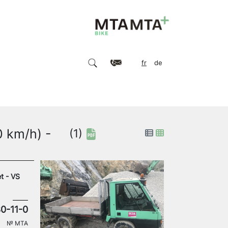
fr
de
 km/h) -
(1)
t - VS
0-11-0
№
MTA