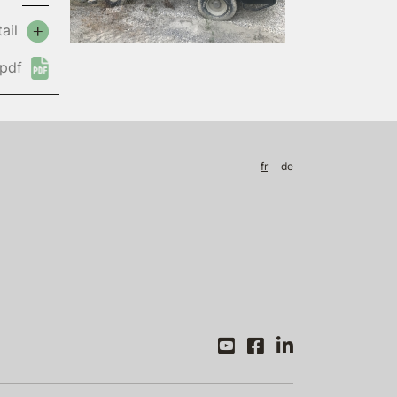
ail
pdf
fr
de