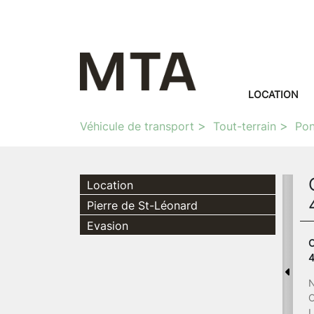
LOCATION
Véhicule de transport
Tout-terrain
Pon
Location
Pierre de St-Léonard
Evasion
C
N
C
L