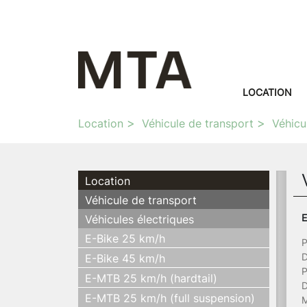
LOCATION
Location
Véhicule de transport
Véhicu
Location
Véhicule de transport
E
Véhicules électriques
E-Bike 25 km/h
P
D
E-Bike 45 km/h
P
E-MTB 25 km/h (hardtail)
D
E-MTB 25 km/h (full suspension)
M