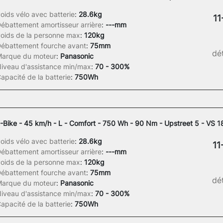
oids vélo avec batterie
:
28.6kg
11
ébattement amortisseur arrière
:
---mm
oids de la personne max
:
120kg
ébattement fourche avant
:
75mm
dét
arque du moteur
:
Panasonic
iveau d'assistance min/max
:
70 - 300%
apacité de la batterie
:
750Wh
-Bike - 45 km/h - L - Comfort - 750 Wh - 90 Nm - Upstreet 5 - VS 
oids vélo avec batterie
:
28.6kg
11
ébattement amortisseur arrière
:
---mm
oids de la personne max
:
120kg
ébattement fourche avant
:
75mm
dét
arque du moteur
:
Panasonic
iveau d'assistance min/max
:
70 - 300%
apacité de la batterie
:
750Wh