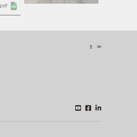
pdf
fr
de