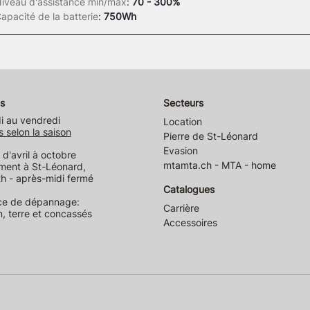
iveau d'assistance min/max
:
70 - 300%
apacité de la batterie
:
750Wh
s
Secteurs
i au vendredi
Location
s selon la saison
Pierre de St-Léonard
Evasion
d'avril à octobre
mtamta.ch - MTA - home
ment à St-Léonard,
h - après-midi fermé
Catalogues
ce de dépannage:
Carrière
n, terre et concassés
Accessoires