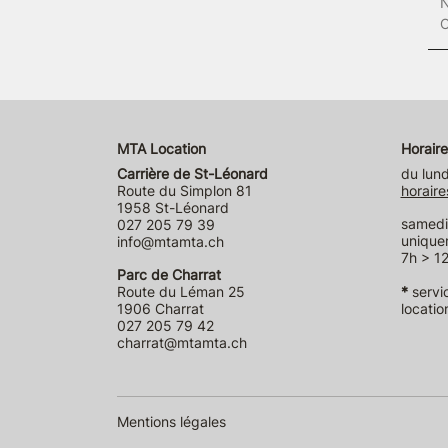
N
C
MTA Location
Horaire
Carrière de St-Léonard
du lund
Route du Simplon 81
horaire
1958 St-Léonard
samedi 
027 205 79 39
unique
info@mtamta.ch
7h > 12
Parc de Charrat
Route du Léman 25
*
servi
1906 Charrat
locatio
027 205 79 42
charrat@mtamta.ch
Mentions légales