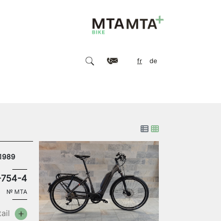
fr
de
21989
-754-4
№
MTA
ail