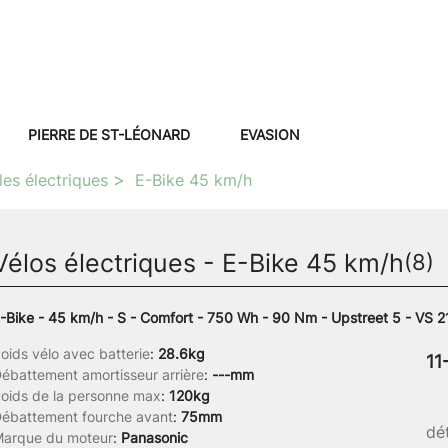
PIERRE DE ST-LÉONARD
EVASION
les électriques
E-Bike 45 km/h
Vélos électriques - E-Bike 45 km/h
(8)
-Bike - 45 km/h - S - Comfort - 750 Wh - 90 Nm - Upstreet 5 - VS 
oids vélo avec batterie
:
28.6kg
11
ébattement amortisseur arrière
:
---mm
oids de la personne max
:
120kg
ébattement fourche avant
:
75mm
dét
arque du moteur
:
Panasonic