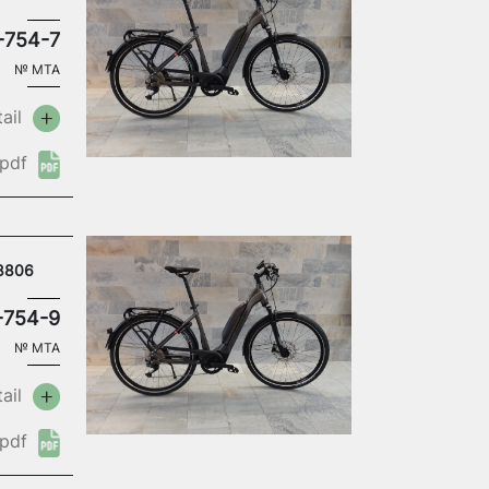
-754-7
№
MTA
ail
pdf
18806
-754-9
№
MTA
ail
pdf