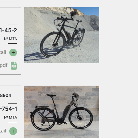
1-45-2
№
MTA
ail
pdf
 18904
-754-1
№
MTA
ail