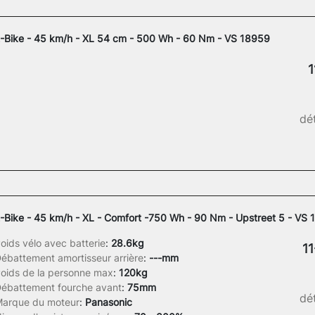
-Bike - 45 km/h - XL 54 cm - 500 Wh - 60 Nm - VS 18959
1
dét
-Bike - 45 km/h - XL - Comfort -750 Wh - 90 Nm - Upstreet 5 - VS
oids vélo avec batterie
:
28.6kg
11
ébattement amortisseur arrière
:
---mm
oids de la personne max
:
120kg
ébattement fourche avant
:
75mm
dét
arque du moteur
:
Panasonic