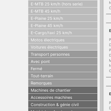
N
E-MTB 25 km/h (hors serie)
C
E-MTB 45 km/h
E-Plaine 25 km/h
E-Plaine 45 km/h
E
E-Cargo/taxi 25 km/h
Motos électriques
P
D
Voitures électriques
P
Transport personnes
D
M
Avec pont
N
Fermé
C
Tout-terrain
Remorques
Machines de chantier
E
Accessoires machines
P
Construction & génie civil
D