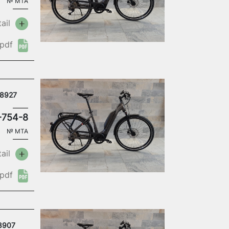
№
MTA
ail
pdf
18927
-754-8
№
MTA
ail
pdf
18907