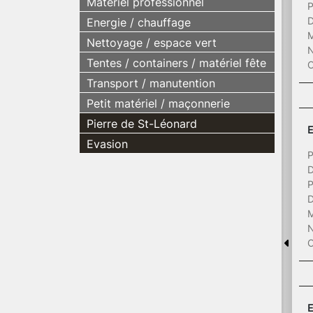
Matériel professionnel
P
D
Energie / chauffage
M
Nettoyage / espace vert
N
Tentes / containers / matériel fête
C
Transport / manutention
Petit matériel / maçonnerie
Pierre de St-Léonard
E
Evasion
P
D
P
D
M
N
C
E