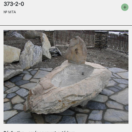
373-2-0
№
MTA