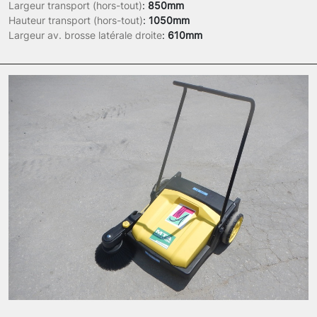
Largeur transport (hors-tout)
:
850mm
Hauteur transport (hors-tout)
:
1050mm
Largeur av. brosse latérale droite
:
610mm