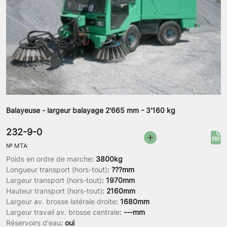
Balayeuse - largeur balayage 2'665 mm - 3'160 kg
232-9-0
№
MTA
Poids en ordre de marche
:
3800kg
Longueur transport (hors-tout)
:
???mm
Largeur transport (hors-tout)
:
1970mm
Hauteur transport (hors-tout)
:
2160mm
Largeur av. brosse latérale droite
:
1680mm
Largeur travail av. brosse centrale
:
---mm
Réservoirs d'eau
:
oui