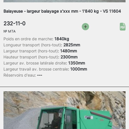
Balayeuse - largeur balayage x'xxx mm - 1'840 kg - VS 11604
232-11-0
№
MTA
Poids en ordre de marche
:
1840kg
Longueur transport (hors-tout)
:
2825mm
Largeur transport (hors-tout)
:
1480mm
Hauteur transport (hors-tout)
:
2300mm
Largeur av. brosse latérale droite
:
1350mm
Largeur travail av. brosse centrale
:
1000mm
Réservoirs d'eau
:
---