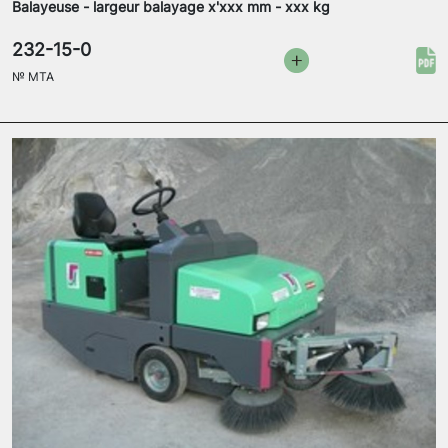
Balayeuse - largeur balayage x'xxx mm - xxx kg
232-15-0
№
MTA