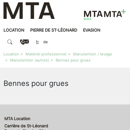
LOCATION
PIERRE DE ST-LÉONARD
EVASION
fr
de
Location
Matériel professionnel
Manutention / levage
Manutention (autres)
Bennes pour grues
Bennes pour grues
MTA Location
Carrière de St-Léonard