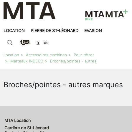
LOCATION
PIERRE DE ST-LÉONARD
EVASION
fr
de
Location
Accessoires machines
Pour rétros
Marteaux INDECO
Broches/pointes - autres
Broches/pointes - autres marques
MTA Location
Carrière de St-Léonard