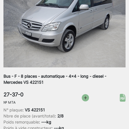
Bus - F - 8 places - automatique - 4x4 - long - diesel -
Mercedes VS 422151
27-37-0
№
MTA
N° plaque
:
VS 422151
Nbre de place (avant/total)
:
2/8
Poids remorquable
:
---kg
Poids à vide constructeur
:
---kg