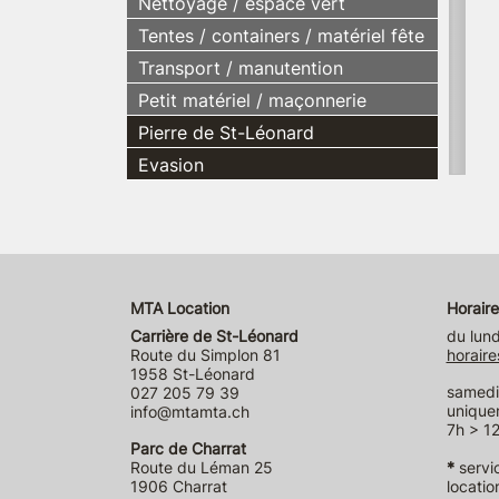
Nettoyage / espace vert
Tentes / containers / matériel fête
Transport / manutention
Petit matériel / maçonnerie
Pierre de St-Léonard
Evasion
MTA Location
Horaire
Carrière de St-Léonard
du lund
Route du Simplon 81
horaire
1958 St-Léonard
samedi 
027 205 79 39
unique
info@mtamta.ch
7h > 12
Parc de Charrat
Route du Léman 25
*
servi
1906 Charrat
locatio