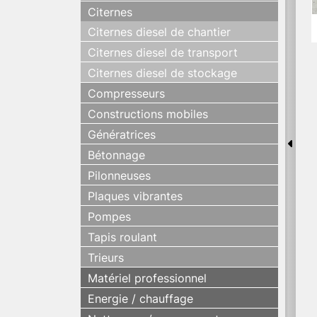
Citernes
Citernes diesel de chantier
Citernes diesel de transport
Citernes diesel de stockage
Compresseurs
Constructions mobiles
Génératrices
Bétonnage
Pilonneuses
Plaques vibrantes
Pompes
Tapis roulant
Trieurs
Matériel professionnel
Energie / chauffage