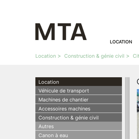
LOCATION
Location
Construction & génie civil
Ci
Location
Véhicule de transport
Machines de chantier
Accessoires machines
Construction & génie civil
Autres
Canon à eau