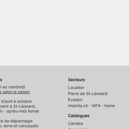
s
Secteurs
i au vendredi
Location
s selon la saison
Pierre de St-Léonard
Evasion
d'avril à octobre
mtamta.ch - MTA - home
ment à St-Léonard,
h - après-midi fermé
Catalogues
ce de dépannage:
Carrière
n, terre et concassés