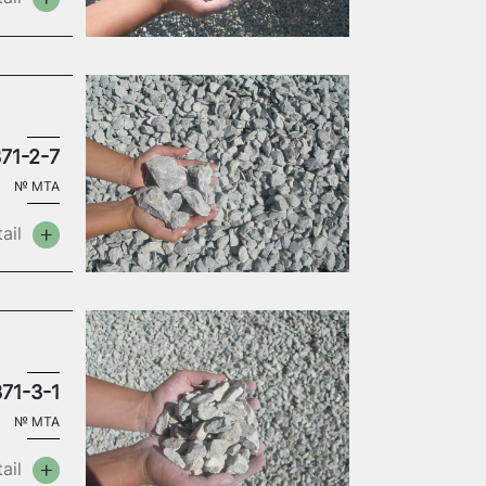
71-2-7
№
MTA
ail
71-3-1
№
MTA
ail