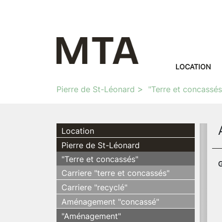
LOCATION
Pierre de St-Léonard
"Terre et concassés
Location
Pierre de St-Léonard
"Terre et concassés"
G
Carriere "terre et concassés"
Carriere "recyclé"
Aménagement "concassé"
"Aménagement"