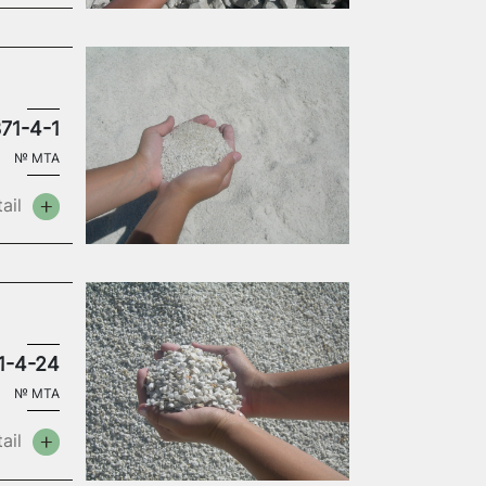
71-4-1
№
MTA
ail
1-4-24
№
MTA
ail