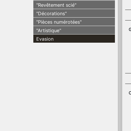
"Revêtement scié"
"Décorations"
"Pièces numérotées"
G
"Artistique"
Evasion
C