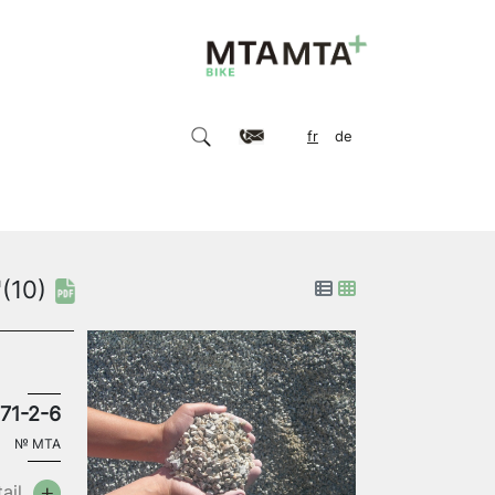
fr
de
"
(10)
71-2-6
№
MTA
ail