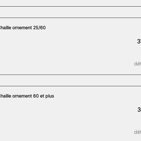
haille ornement 25/60
3
dét
haille ornement 60 et plus
3
dét