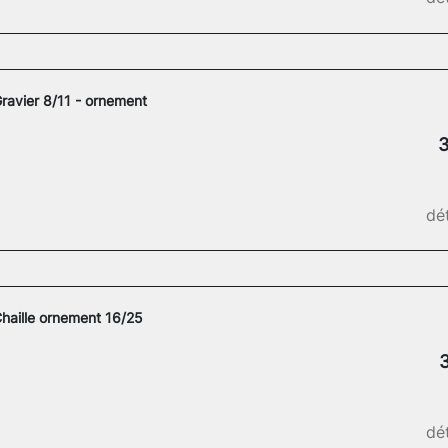
ravier 8/11 - ornement
3
dét
haille ornement 16/25
3
dét