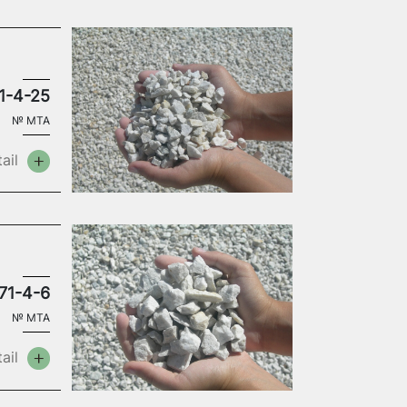
1-4-25
№
MTA
ail
71-4-6
№
MTA
ail