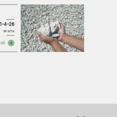
1-4-26
№
MTA
ail