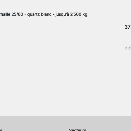
haille 25/60 - quartz blanc - jusqu'à 2'500 kg
37
dét
s
Secteurs