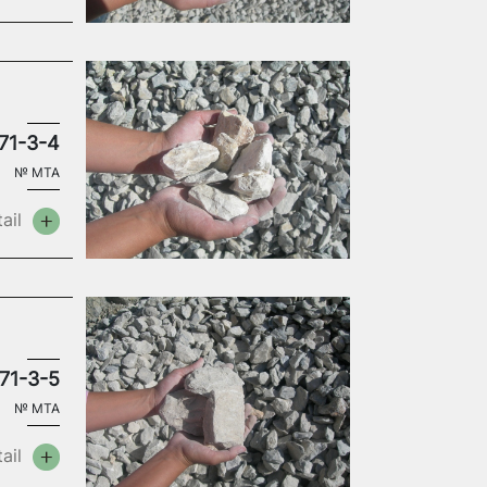
71-3-4
№
MTA
ail
71-3-5
№
MTA
ail