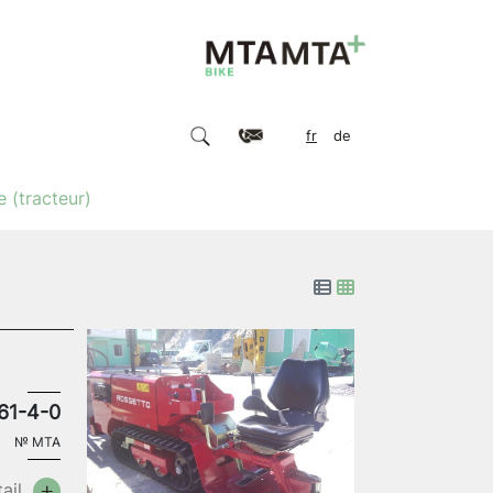
fr
de
e (tracteur)
61-4-0
№
MTA
ail