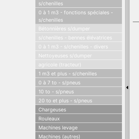
s/chenilles
0 à 1 m3 - fonctions spéciales -
s/chenilles
Bétonnières s/dumper
s/chenilles - bennes élévatrices
0 à 1 m3 - s/chenilles - divers
Nettoyeuses s/dumper
agricole (tracteur)
1 m3 et plus - s/chenilles
0 à 7 to - s/pneus
10 to - s/pneus
20 to et plus - s/pneus
Chargeuses
Rouleaux
Machines levage
Machines (autres)