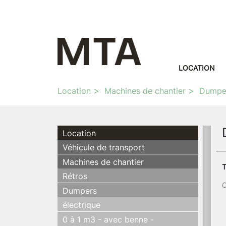
LOCATION
Location
Machines de chantier
Dumpe
Location
Véhicule de transport
Machines de chantier
T
Rétros
C
Dumpers
électrique
0 à 1 m3 - avec benne -