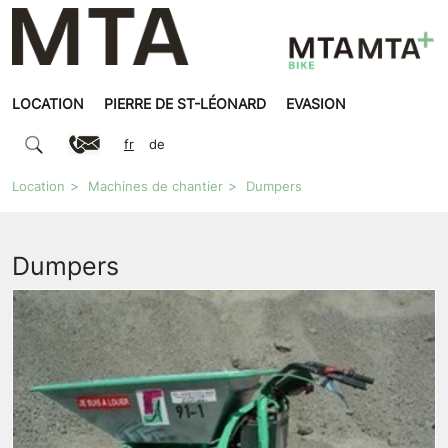
LOCATION
PIERRE DE ST-LÉONARD
EVASION
fr
de
Location
Machines de chantier
Dumpers
Dumpers