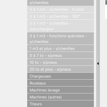
s/chenilles
0 à 1 m3 - s/chenilles - frontal
0 à 1 m3 - s/chenilles - 180°
0 à 1 m3 - s/chenilles -
autochargeur
0 à 1 m3 - fonctions spéciales -
s/chenilles
1 m3 et plus - s/chenilles
0 à 7 to - s/pneus
10 to - s/pneus
20 to et plus - s/pneus
Chargeuses
Rouleaux
Machines levage
Machines (autres)
Trieurs