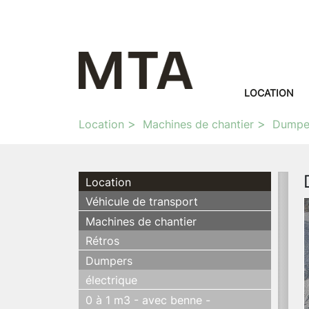
LOCATION
Location
Machines de chantier
Dumpe
Location
Véhicule de transport
Machines de chantier
Rétros
Dumpers
électrique
0 à 1 m3 - avec benne -