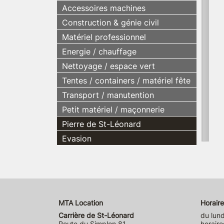
Accessoires machines
Construction & génie civil
Matériel professionnel
Energie / chauffage
Nettoyage / espace vert
Tentes / containers / matériel fête
Transport / manutention
Petit matériel / maçonnerie
Pierre de St-Léonard
Evasion
MTA Location
Horaire
Carrière de St-Léonard
du lund
Route du Simplon 81
horaire