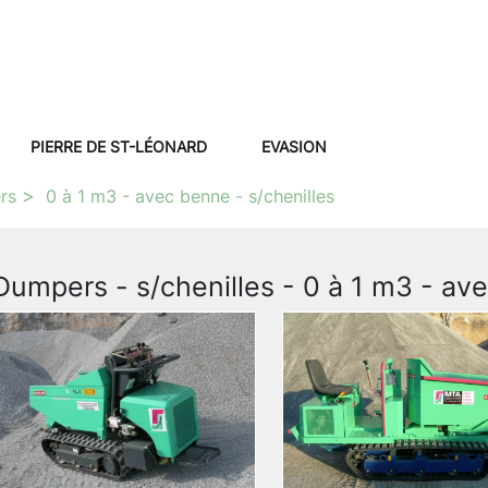
PIERRE DE ST-LÉONARD
EVASION
rs
0 à 1 m3 - avec benne - s/chenilles
Dumpers - s/chenilles - 0 à 1 m3 - av