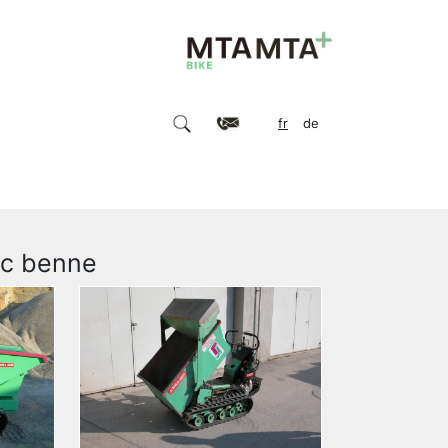
fr
de
ec benne