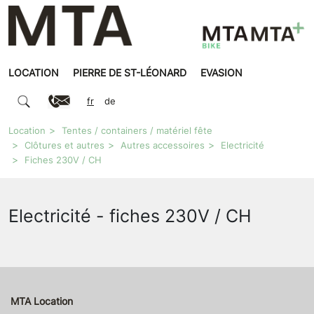
LOCATION
PIERRE DE ST-LÉONARD
EVASION
fr
de
Location
Tentes / containers / matériel fête
Clôtures et autres
Autres accessoires
Electricité
Fiches 230V / CH
Electricité - fiches 230V / CH
MTA Location