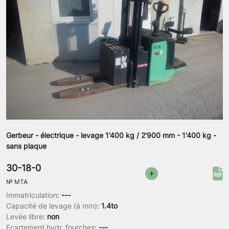
Gerbeur - électrique - levage 1'400 kg / 2'900 mm - 1'400 kg -
sans plaque
30-18-0
№
MTA
Immatriculation
:
---
Capacité de levage (à mm)
:
1.4to
Levée libre
:
non
Ecartement hydr. fourches
:
---