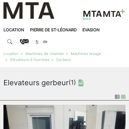
LOCATION
PIERRE DE ST-LÉONARD
EVASION
fr
de
Location
Machines de chantier
Machines levage
Elévateurs à fourches
Gerbeur
Elevateurs gerbeur
(1)