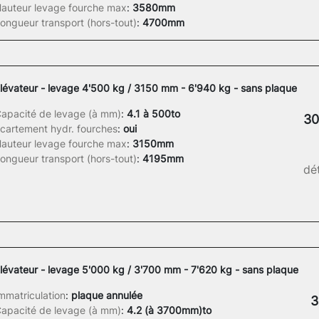
auteur levage fourche max
:
3580mm
ongueur transport (hors-tout)
:
4700mm
lévateur - levage 4'500 kg / 3150 mm - 6'940 kg - sans plaque
apacité de levage (à mm)
:
4.1 à 500to
30
cartement hydr. fourches
:
oui
auteur levage fourche max
:
3150mm
ongueur transport (hors-tout)
:
4195mm
dét
lévateur - levage 5'000 kg / 3'700 mm - 7'620 kg - sans plaque
mmatriculation
:
plaque annulée
3
apacité de levage (à mm)
:
4.2 (à 3700mm)to