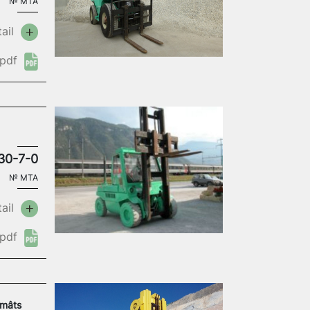
№
MTA
ail
pdf
30-7-0
№
MTA
ail
pdf
 mâts