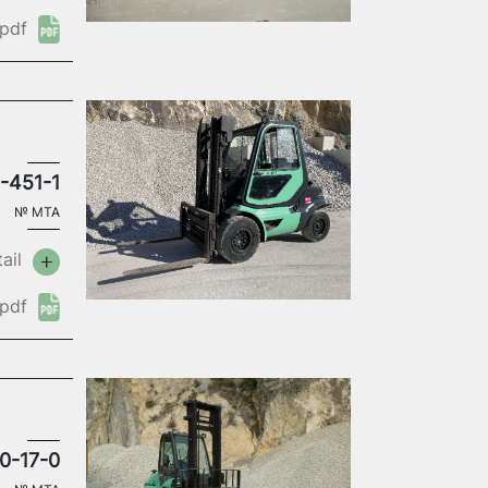
pdf
-451-1
№
MTA
ail
pdf
0-17-0