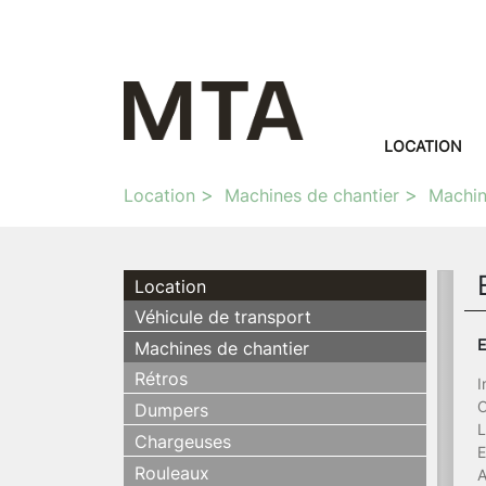
LOCATION
Location
Machines de chantier
Machin
Location
Véhicule de transport
E
Machines de chantier
Rétros
I
C
Dumpers
L
Chargeuses
E
Rouleaux
A