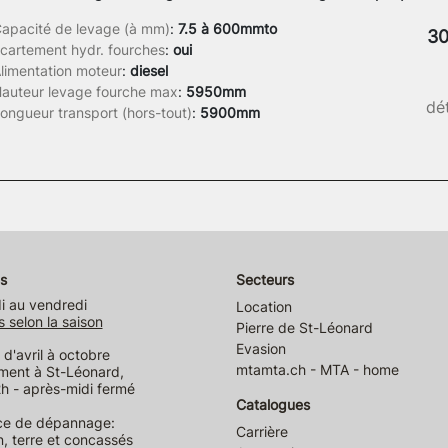
apacité de levage (à mm)
:
7.5 à 600mmto
30
cartement hydr. fourches
:
oui
limentation moteur
:
diesel
auteur levage fourche max
:
5950mm
dét
ongueur transport (hors-tout)
:
5900mm
s
Secteurs
i au vendredi
Location
s selon la saison
Pierre de St-Léonard
Evasion
d'avril à octobre
mtamta.ch - MTA - home
ment à St-Léonard,
h - après-midi fermé
Catalogues
ce de dépannage:
Carrière
n, terre et concassés