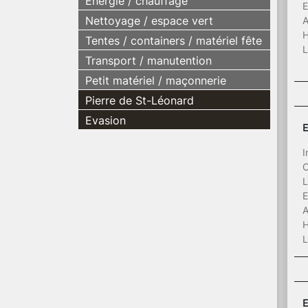
Energie / chauffage
E
Nettoyage / espace vert
A
H
Tentes / containers / matériel fête
L
Transport / manutention
Petit matériel / maçonnerie
Pierre de St-Léonard
Evasion
E
I
C
L
E
A
H
L
E