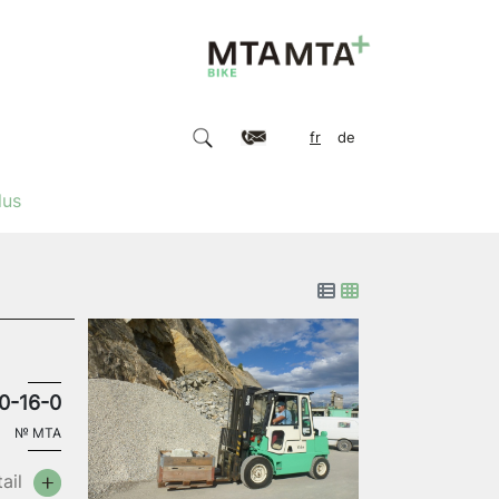
fr
de
lus
0-16-0
№
MTA
ail