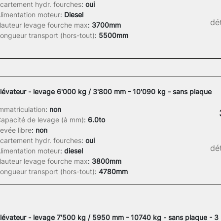
cartement hydr. fourches
:
oui
limentation moteur
:
Diesel
dét
auteur levage fourche max
:
3700mm
ongueur transport (hors-tout)
:
5500mm
lévateur - levage 6'000 kg / 3'800 mm - 10'090 kg - sans plaque
mmatriculation
:
non
apacité de levage (à mm)
:
6.0to
evée libre
:
non
cartement hydr. fourches
:
oui
dét
limentation moteur
:
diesel
auteur levage fourche max
:
3800mm
ongueur transport (hors-tout)
:
4780mm
lévateur - levage 7'500 kg / 5950 mm - 10740 kg - sans plaque - 3