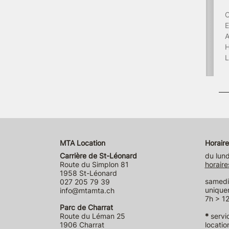
C
E
A
H
L
MTA Location
Horaire
Carrière de St-Léonard
du lund
Route du Simplon 81
horaire
1958 St-Léonard
samedi 
027 205 79 39
unique
info@mtamta.ch
7h > 12
Parc de Charrat
Route du Léman 25
*
servi
1906 Charrat
locatio