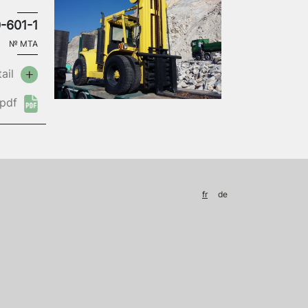
-601-1
№
MTA
ail
pdf
fr
de