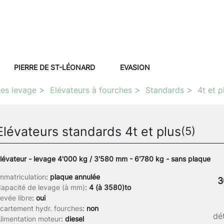
PIERRE DE ST-LÉONARD
EVASION
es levage
Elévateurs à fourches
Standards
4t et p
Elévateurs standards 4t et plus
(5)
lévateur - levage 4'000 kg / 3'580 mm - 6'780 kg - sans plaque
mmatriculation
:
plaque annulée
3
apacité de levage (à mm)
:
4 (à 3580)to
evée libre
:
oui
cartement hydr. fourches
:
non
dét
limentation moteur
:
diesel