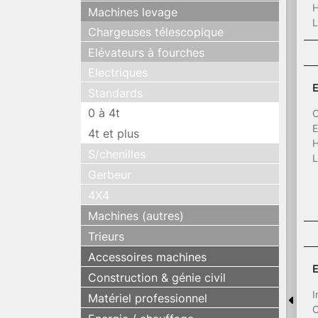
H
Machines levage
L
Chargeuses télescopique
Elévateurs à fourches
Electriques
E
Standards
0 à 4t
C
E
4t et plus
H
S/chenilles
L
Gerbeur
4X4
Machines (autres)
Trieurs
Accessoires machines
E
Construction & génie civil
I
Matériel professionnel
C