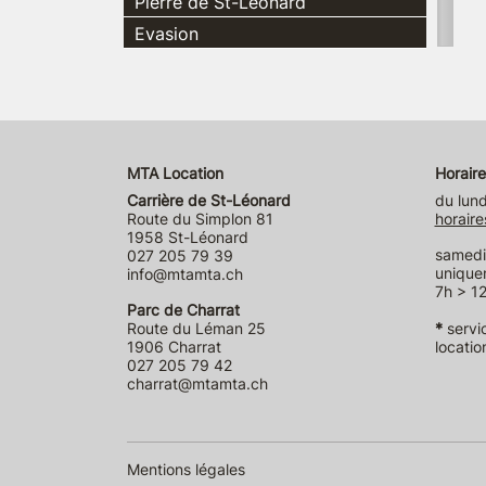
Pierre de St-Léonard
Evasion
MTA Location
Horaire
Carrière de St-Léonard
du lund
Route du Simplon 81
horaire
1958 St-Léonard
samedi 
027 205 79 39
unique
info@mtamta.ch
7h > 12
Parc de Charrat
Route du Léman 25
*
servi
1906 Charrat
locatio
027 205 79 42
charrat@mtamta.ch
Mentions légales