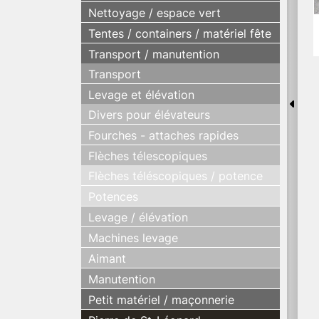
Nettoyage / espace vert
Tentes / containers / matériel fête
Transport / manutention
Transport
Levage et élévation
Divers pour élévateurs
Fourches - attaches rapides
Flèches télescopiques
Flèches téléscopiques / potence
Potences
Levage / élévation
Machines levage
Aimant
Manutention
Petit matériel / maçonnerie