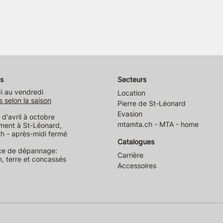
s
Secteurs
i au vendredi
Location
s selon la saison
Pierre de St-Léonard
Evasion
d'avril à octobre
mtamta.ch - MTA - home
ment à St-Léonard,
h - après-midi fermé
Catalogues
ce de dépannage:
Carrière
n, terre et concassés
Accessoires