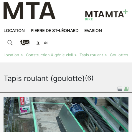
LOCATION
PIERRE DE ST-LÉONARD
EVASION
fr
de
Location
Construction & génie civil
Tapis roulant
Goulottes
Tapis roulant (goulotte)
(6)