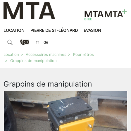
LOCATION
PIERRE DE ST-LÉONARD
EVASION
fr
de
Location
Accessoires machines
Pour rétros
Grappins de manipulation
Grappins de manipulation