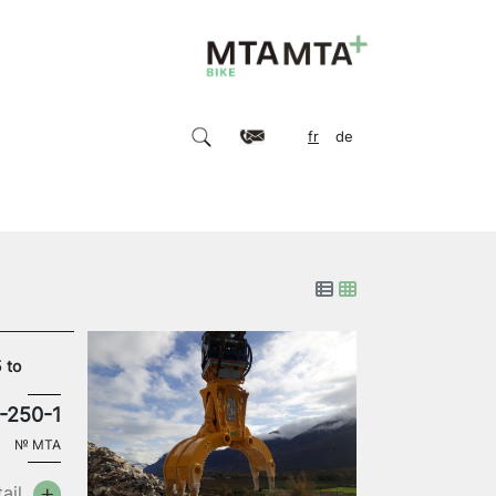
fr
de
 to
-250-1
№
MTA
ail