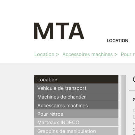
LOCATION
Location
Accessoires machines
Pour r
Location
Véhicule de transport
Machines de chantier
G
Accessoires machines
L
Pour rétros
L
Marteaux INDECO
H
O
Grappins de manipulation