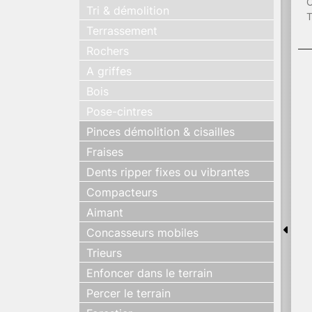
C
Tri & démolition
T
Terrassement
Rochers
A griffes
Bois
Pose-cintres
Pinces démolition & cisailles
Fraises
Dents ripper fixes ou vibrantes
Compacteurs
Aimant
Concasseurs mobiles
Trieurs
Enfoncer dans le terrain
Percer le terrain