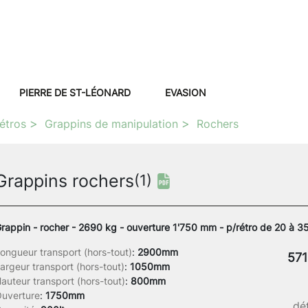
PIERRE DE ST-LÉONARD
EVASION
étros
Grappins de manipulation
Rochers
Grappins rochers
(1)
rappin - rocher - 2690 kg - ouverture 1'750 mm - p/rétro de 20 à 35
ongueur transport (hors-tout)
:
2900mm
571
argeur transport (hors-tout)
:
1050mm
auteur transport (hors-tout)
:
800mm
uverture
:
1750mm
dét