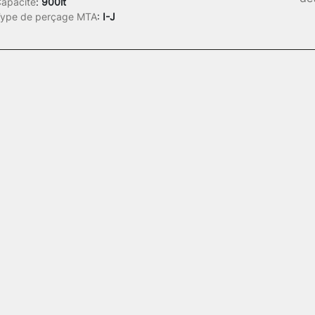
apacité
:
900lt
ype de perçage MTA
:
I-J