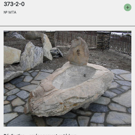
373-2-0
№
MTA