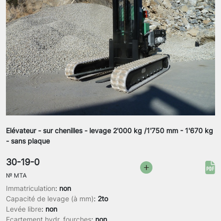
Elévateur - sur chenilles - levage 2'000 kg /1'750 mm - 1'670 kg
- sans plaque
30-19-0
№
MTA
Immatriculation
:
non
Capacité de levage (à mm)
:
2to
Levée libre
:
non
Ecartement hydr. fourches
:
non