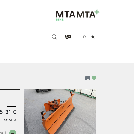
fr
de
5-31-0
№
MTA
ail