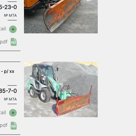
5-23-0
№
MTA
ail
pdf
- p/ xx
85-7-0
№
MTA
ail
pdf