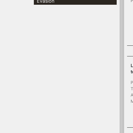
Evasion
P
L
t
P
T
A
M