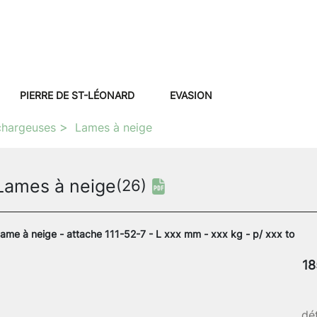
PIERRE DE ST-LÉONARD
EVASION
chargeuses
Lames à neige
Lames à neige
(26)
ame à neige - attache 111-52-7 - L xxx mm - xxx kg - p/ xxx to
18
dét