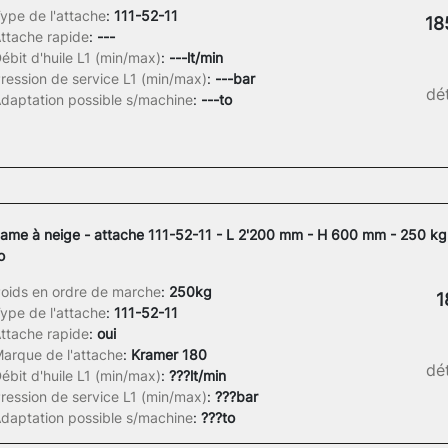
ype de l'attache
:
111-52-11
18
ttache rapide
:
---
ébit d'huile L1 (min/max)
:
---lt/min
ression de service L1 (min/max)
:
---bar
dét
daptation possible s/machine
:
---to
ame à neige - attache 111-52-11 - L 2'200 mm - H 600 mm - 250 kg 
o
oids en ordre de marche
:
250kg
1
ype de l'attache
:
111-52-11
ttache rapide
:
oui
arque de l'attache
:
Kramer 180
dét
ébit d'huile L1 (min/max)
:
???lt/min
ression de service L1 (min/max)
:
???bar
daptation possible s/machine
:
???to