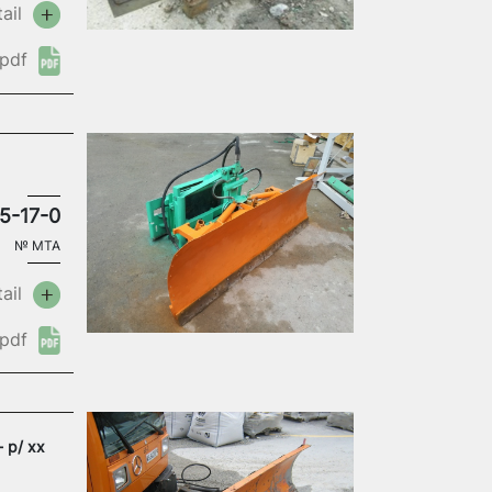
ail
pdf
5-17-0
№
MTA
ail
pdf
 p/ xx