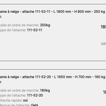
ame à neige - attache 111-52-11 - L 1800 mm - H 800 mm - 250 kg 
o
oids en ordre de marche
:
250kg
18
ype de l'attache
:
111-52-11
dét
ame à neige - attache 111-52-20 - L 1950 mm - H 700 mm - 160 kg 
o
oids en ordre de marche
:
160kg
1
ype de l'attache
:
111-52-20
ttache rapide
:
oui
arque de l'attache
:
Gehl