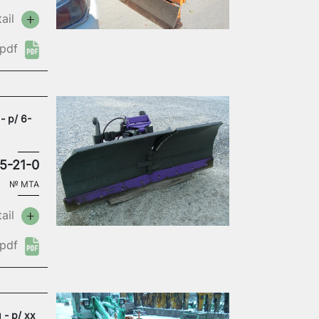
ail
pdf
- p/ 6-
5-21-0
№
MTA
ail
pdf
 - p/ xx