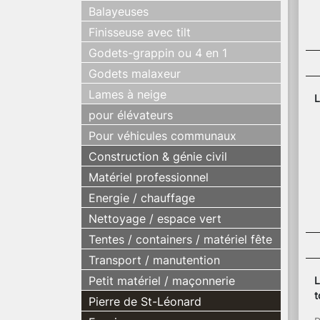
Balayeuses
Finisseuse avec tilt
Godets-grappin ou 4 en 1
Godets malaxeur
Lames à neige
L
pour élévateurs
Pour véhicules communaux
Construction & génie civil
Matériel professionnel
Energie / chauffage
Nettoyage / espace vert
Tentes / containers / matériel fête
Transport / manutention
Petit matériel / maçonnerie
L
t
Pierre de St-Léonard