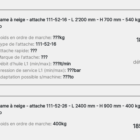
ame à neige - attache 111-52-16 - L 2'200 mm - H 700 mm - 540 kg
o
oids en ordre de marche
:
???kg
1
ype de l'attache
:
111-52-16
ttache rapide
:
???
arque de l'attache
:
???
dét
ébit d'huile L1 (min/max)
:
???lt/min
ression de service L1 (min/max)
:
???bar
daptation possible s/machine
:
???to
ame à neige - attache 111-52-26 - L 2400 mm - H 900 mm - 400 kg 
o
oids en ordre de marche
:
400kg
18