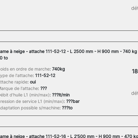
dét
ame à neige - attache 111-52-12 - L 2500 mm - H 900 mm - 740 kg 
0 to
oids en ordre de marche
:
740kg
18
ype de l'attache
:
111-52-12
ttache rapide
:
oui
arque de l'attache
:
???
dét
ébit d'huile L1 (min/max)
:
???lt/min
ression de service L1 (min/max)
:
???bar
daptation possible s/machine
:
???to
ame à neige - attache 111-52-16 - L 2'500 mm - H 900 mm - 470 kg