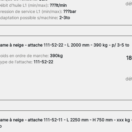
dét
ébit d'huile L1 (min/max)
:
???lt/min
ression de service L1 (min/max)
:
???bar
daptation possible s/machine
:
2-3to
ame à neige - attache 111-52-22 - L 2000 mm - 390 kg - p/ 3-5 to
oids en ordre de marche
:
390kg
18
ype de l'attache
:
111-52-22
dét
ame à neige - attache 111-52-11 - L 2250 mm - H 750 mm - xxx kg -
o