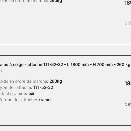
oids en ordre de marche
:
260kg
18
dét
ame à neige - attache 111-52-32 - L 1800 mm - H 700 mm - 260 kg 
o
oids en ordre de marche
:
260kg
18
ype de l'attache
:
111-52-32
ttache rapide
:
oui
arque de l'attache
:
kramer
dét