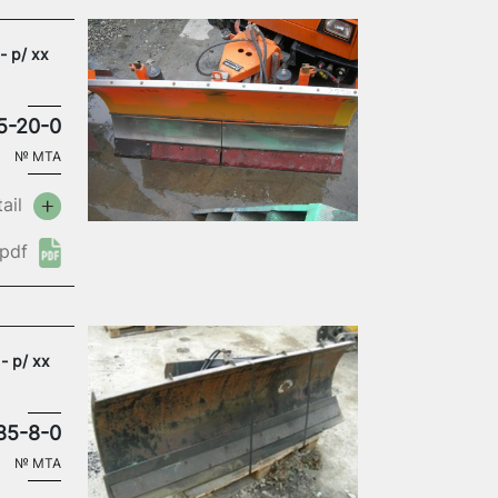
- p/ xx
5-20-0
№
MTA
ail
pdf
- p/ xx
85-8-0
№
MTA