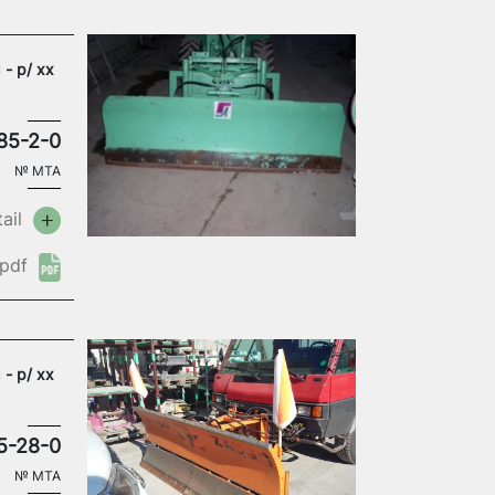
 - p/ xx
85-2-0
№
MTA
ail
pdf
- p/ xx
5-28-0
№
MTA