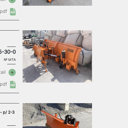
pdf
5-30-0
№
MTA
ail
pdf
- p/ 2-3