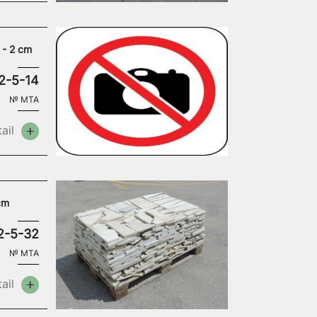
 - 2 cm
2-5-14
№
MTA
ail
cm
2-5-32
№
MTA
ail