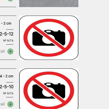
 - 2 cm
2-5-12
№
MTA
ail
dé - 2 cm
2-5-10
№
MTA
ail