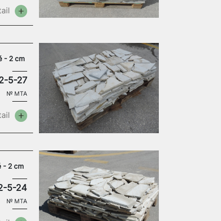
ail
é - 2 cm
2-5-27
№
MTA
ail
é - 2 cm
2-5-24
№
MTA