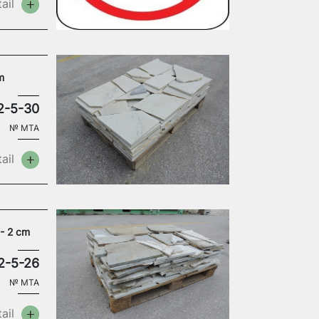
ail
m
2-5-30
№
MTA
ail
 - 2 cm
2-5-26
№
MTA
ail