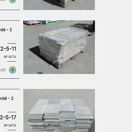
dé - 2
2-5-11
№
MTA
ail
rdé - 2
2-5-17
№
MTA