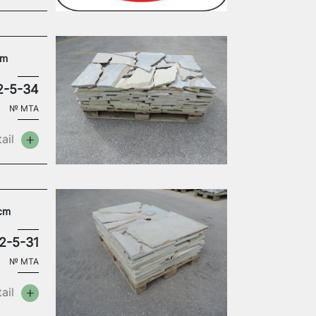
cm
2-5-34
№
MTA
ail
 cm
2-5-31
№
MTA
ail