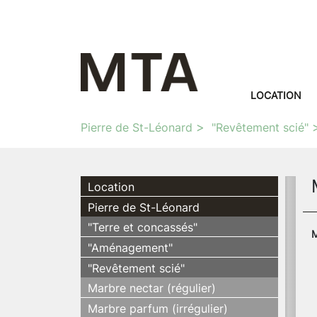
LOCATION
Pierre de St-Léonard
"Revêtement scié"
Location
Pierre de St-Léonard
"Terre et concassés"
M
"Aménagement"
"Revêtement scié"
Marbre nectar (régulier)
Marbre parfum (irrégulier)