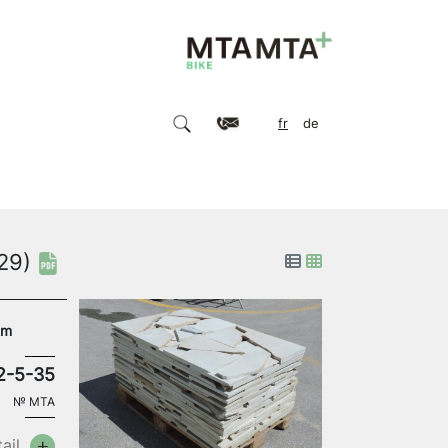
fr
de
29)
cm
2-5-35
№
MTA
ail