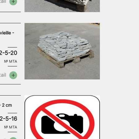
ail
eille -
2-5-20
№
MTA
ail
- 2 cm
2-5-16
№
MTA