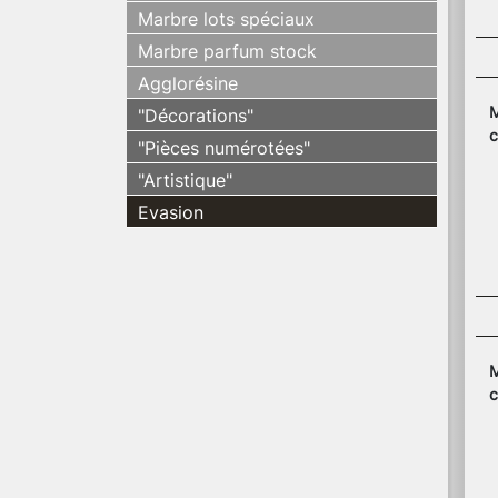
Marbre lots spéciaux
Marbre parfum stock
Agglorésine
M
"Décorations"
"Pièces numérotées"
"Artistique"
Evasion
M