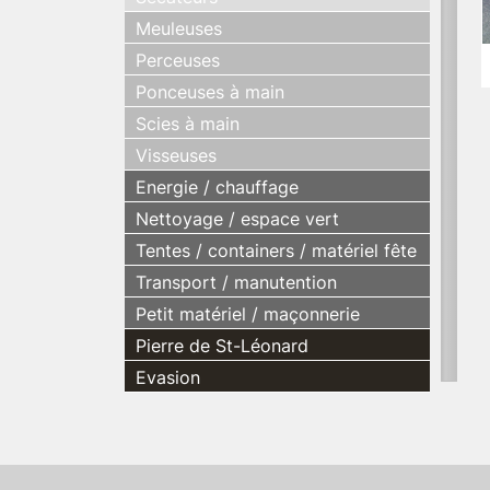
Meuleuses
Perceuses
Ponceuses à main
Scies à main
Visseuses
Energie / chauffage
Nettoyage / espace vert
Tentes / containers / matériel fête
Transport / manutention
Petit matériel / maçonnerie
Pierre de St-Léonard
Evasion