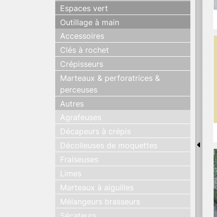
Espaces vert
Outillage à main
Accessoires
Clés à rochet
Crépisseurs
Marteaux & perforatrices &
perceuses
Autres
Agrafeuses
Décapeurs à crépis
Décolleuses de moquettes
Fraiseuses
Limes
Marteaux à aiguilles
Mélangeurs brasseurs
Sécateurs