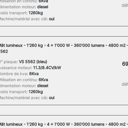
tilisation en continu
:
6Kva
dét
limentation moteur
:
diesel
oids transport
:
1260kg
achine/matériel avec clé
:
oui
ât lumineux - 1'260 kg - 4 x 1'000 W - 360'000 lumens - 4800 m2 
5562
° plaque
:
VS 5562 (bleu)
69
uissance moteur
:
11.3/8.4CV/kW
ombre de kva
:
6Kva
tilisation en continu
:
6Kva
dét
limentation moteur
:
diesel
oids transport
:
1260kg
achine/matériel avec clé
:
oui
ât lumineux - 1'260 kg - 4 x 1'000 W - 360'000 lumens - 4800 m2 