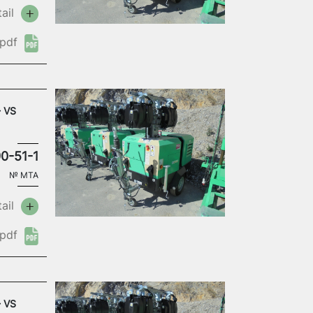
ail
pdf
- VS
0-51-1
№
MTA
ail
pdf
- VS