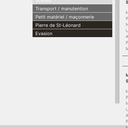
Scènes
Transport / manutention
N
Petit matériel / maçonnerie
P
N
Pierre de St-Léonard
U
Evasion
A
P
M
M
N
P
N
U
A
P
M