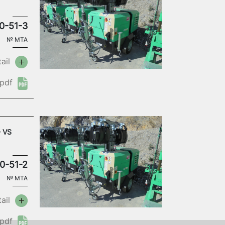
0-51-3
№
MTA
ail
pdf
- VS
0-51-2
№
MTA
ail
pdf