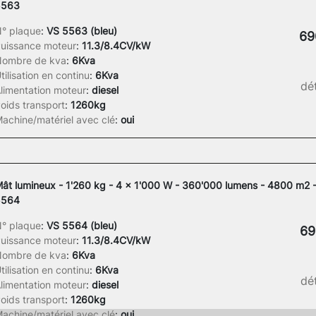
5563
° plaque
:
VS 5563 (bleu)
69
uissance moteur
:
11.3/8.4CV/kW
ombre de kva
:
6Kva
tilisation en continu
:
6Kva
dét
limentation moteur
:
diesel
oids transport
:
1260kg
achine/matériel avec clé
:
oui
ât lumineux - 1'260 kg - 4 x 1'000 W - 360'000 lumens - 4800 m2 
5564
° plaque
:
VS 5564 (bleu)
69
uissance moteur
:
11.3/8.4CV/kW
ombre de kva
:
6Kva
tilisation en continu
:
6Kva
dét
limentation moteur
:
diesel
oids transport
:
1260kg
achine/matériel avec clé
:
oui