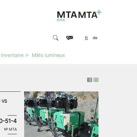
fr
de
 inventaire
Mâts lumineux
- VS
0-51-4
№
MTA