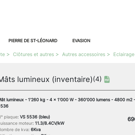
PIERRE DE ST-LÉONARD
EVASION
ête
Clôtures et autres
Autres accessoires
Eclairage
Mâts lumineux (inventaire)
(4)
ât lumineux - 1'260 kg - 4 x 1'000 W - 360'000 lumens - 4800 m2 
5536
° plaque
:
VS 5536 (bleu)
69
uissance moteur
:
11.3/8.4CV/kW
ombre de kva
:
6Kva