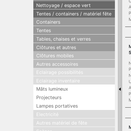
U
Nettoyage / espace vert
A
P
Tentes / containers / matériel fête
M
Containers
Tentes
Tables, chaises et verres
M
Clôtures et autres
Clôtures mobiles
N
Autres accessoires
P
Eclairage possibilités
N
Eclairage inventaire
U
A
Mâts lumineux
P
Projecteurs
M
Lampes portatives
Electricité
Autres matériel de fête
M