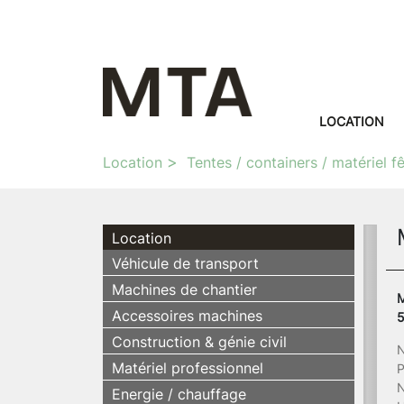
LOCATION
Location
Tentes / containers / matériel f
Location
Véhicule de transport
Machines de chantier
M
Accessoires machines
Construction & génie civil
N
Matériel professionnel
P
N
Energie / chauffage