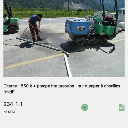
Citerne - 550 lt + pompe hte pression - sur dumper à chenilles
"midi"
234-1-1
№
MTA