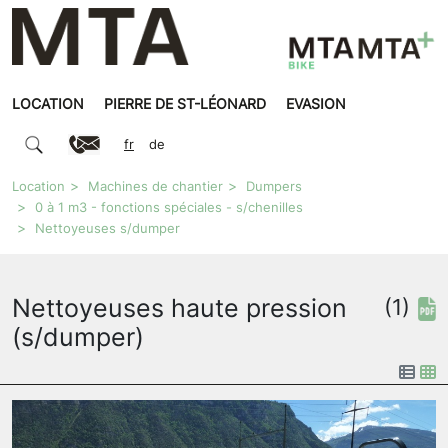
LOCATION
PIERRE DE ST-LÉONARD
EVASION
fr
de
Location
Machines de chantier
Dumpers
0 à 1 m3 - fonctions spéciales - s/chenilles
Nettoyeuses s/dumper
Nettoyeuses haute pression
(1)
(s/dumper)