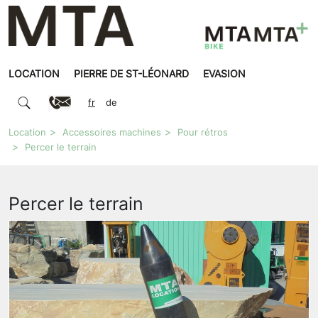
LOCATION
PIERRE DE ST-LÉONARD
EVASION
fr
de
Location
Accessoires machines
Pour rétros
Percer le terrain
Percer le terrain