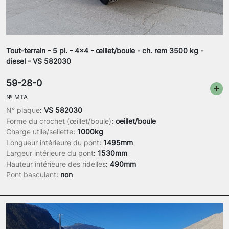
Tout-terrain - 5 pl. - 4x4 - œillet/boule - ch. rem 3500 kg -
diesel - VS 582030
59-28-0
№
MTA
N° plaque
:
VS 582030
Forme du crochet (œillet/boule)
:
oeillet/boule
Charge utile/sellette
:
1000kg
Longueur intérieure du pont
:
1495mm
Largeur intérieure du pont
:
1530mm
Hauteur intérieure des ridelles
:
490mm
Pont basculant
:
non