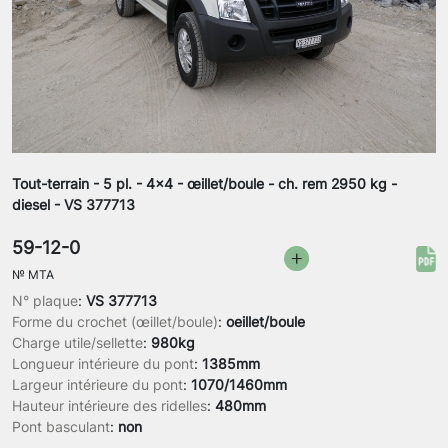
Tout-terrain - 5 pl. - 4x4 - œillet/boule - ch. rem 2950 kg -
diesel - VS 377713
59-12-0
№
MTA
N° plaque
:
VS 377713
Forme du crochet (œillet/boule)
:
oeillet/boule
Charge utile/sellette
:
980kg
Longueur intérieure du pont
:
1385mm
Largeur intérieure du pont
:
1070/1460mm
Hauteur intérieure des ridelles
:
480mm
Pont basculant
:
non