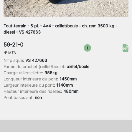
Tout-terrain - 5 pl. - 4x4 - œillet/boule - ch. rem 3500 kg -
diesel - VS 427663
59-21-0
№
MTA
N° plaque
:
VS 427663
Forme du crochet (œillet/boule)
:
œillet/boule
Charge utile/sellette
:
955kg
Longueur intérieure du pont
:
1450mm
Largeur intérieure du pont
:
1140mm
Hauteur intérieure des ridelles
:
480mm
Pont basculant
:
non