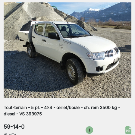
Tout-terrain - 5 pl. - 4x4 - œillet/boule - ch. rem 3500 kg -
diesel - VS 393975
59-14-0
№
MTA