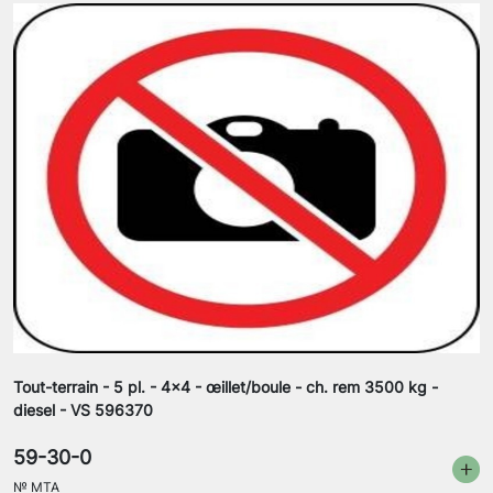
Tout-terrain - 5 pl. - 4x4 - œillet/boule - ch. rem 3500 kg -
diesel - VS 596370
59-30-0
№
MTA