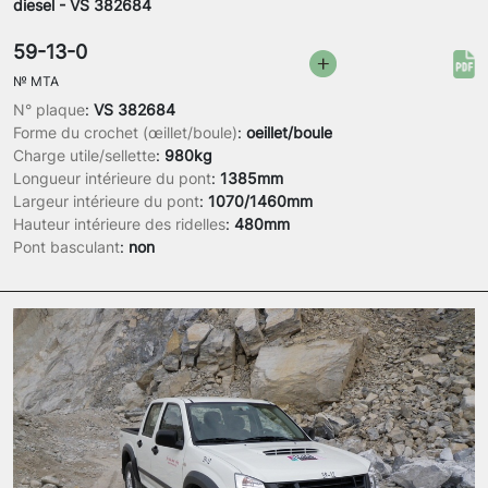
diesel - VS 382684
59-13-0
№
MTA
N° plaque
:
VS 382684
Forme du crochet (œillet/boule)
:
oeillet/boule
Charge utile/sellette
:
980kg
Longueur intérieure du pont
:
1385mm
Largeur intérieure du pont
:
1070/1460mm
Hauteur intérieure des ridelles
:
480mm
Pont basculant
:
non