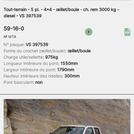
Tout-terrain - 5 pl. - 4x4 - œillet/boule - ch. rem 3000 kg -
diesel - VS 397539
59-16-0
№
MTA
N° plaque
:
VS 397539
Forme du crochet (œillet/boule)
:
œillet/boule
Charge utile/sellette
:
975kg
Longueur intérieure du pont
:
1550mm
Largeur intérieure du pont
:
1790mm
Hauteur intérieure des ridelles
:
300mm
Pont basculant
:
non