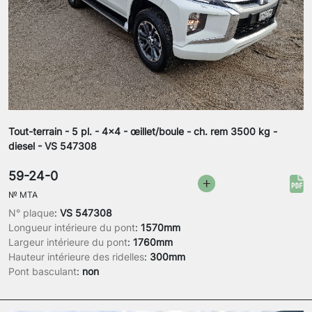
Tout-terrain - 5 pl. - 4x4 - œillet/boule - ch. rem 3500 kg -
diesel - VS 547308
59-24-0
№
MTA
N° plaque
:
VS 547308
Longueur intérieure du pont
:
1570mm
Largeur intérieure du pont
:
1760mm
Hauteur intérieure des ridelles
:
300mm
Pont basculant
:
non