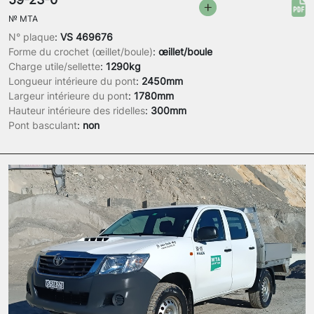
№
MTA
N° plaque
:
VS 469676
Forme du crochet (œillet/boule)
:
œillet/boule
Charge utile/sellette
:
1290kg
Longueur intérieure du pont
:
2450mm
Largeur intérieure du pont
:
1780mm
Hauteur intérieure des ridelles
:
300mm
Pont basculant
:
non