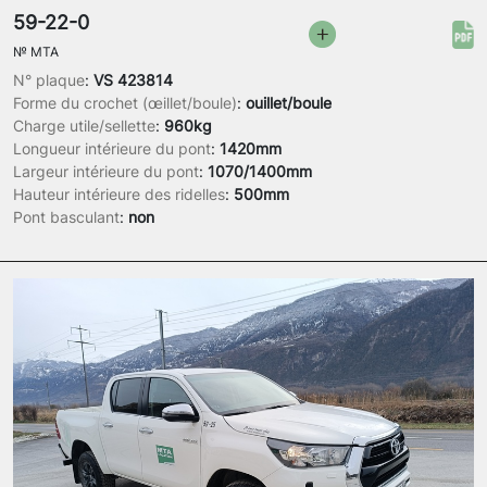
59-22-0
№
MTA
N° plaque
:
VS 423814
Forme du crochet (œillet/boule)
:
ouillet/boule
Charge utile/sellette
:
960kg
Longueur intérieure du pont
:
1420mm
Largeur intérieure du pont
:
1070/1400mm
Hauteur intérieure des ridelles
:
500mm
Pont basculant
:
non