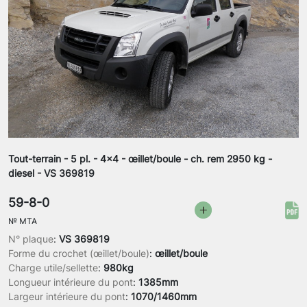
Tout-terrain - 5 pl. - 4x4 - œillet/boule - ch. rem 2950 kg -
diesel - VS 369819
59-8-0
№
MTA
N° plaque
:
VS 369819
Forme du crochet (œillet/boule)
:
œillet/boule
Charge utile/sellette
:
980kg
Longueur intérieure du pont
:
1385mm
Largeur intérieure du pont
:
1070/1460mm