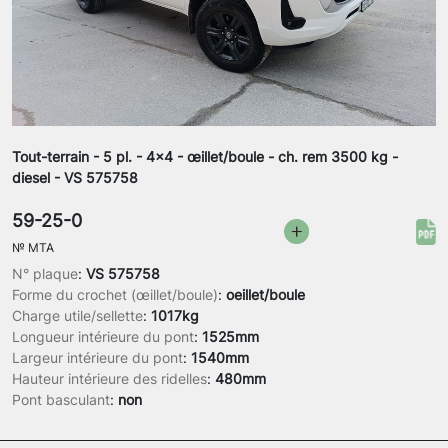
Tout-terrain - 5 pl. - 4x4 - œillet/boule - ch. rem 3500 kg -
diesel - VS 575758
59-25-0
№
MTA
N° plaque
:
VS 575758
Forme du crochet (œillet/boule)
:
oeillet/boule
Charge utile/sellette
:
1017kg
Longueur intérieure du pont
:
1525mm
Largeur intérieure du pont
:
1540mm
Hauteur intérieure des ridelles
:
480mm
Pont basculant
:
non