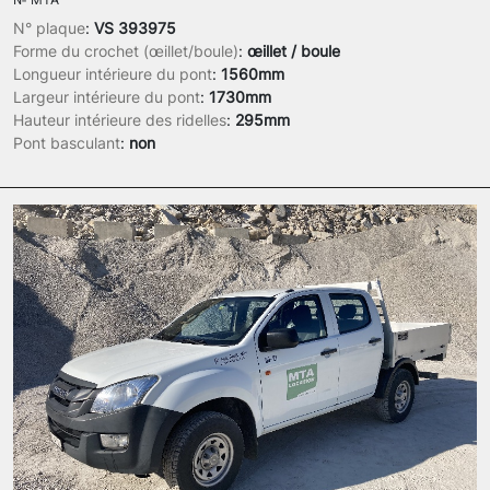
N° plaque
:
VS 393975
Forme du crochet (œillet/boule)
:
œillet / boule
Longueur intérieure du pont
:
1560mm
Largeur intérieure du pont
:
1730mm
Hauteur intérieure des ridelles
:
295mm
Pont basculant
:
non