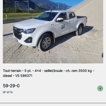
Tout-terrain - 5 pl. - 4x4 - œillet/boule - ch. rem 3500 kg -
diesel - VS 596371
59-29-0
№
MTA