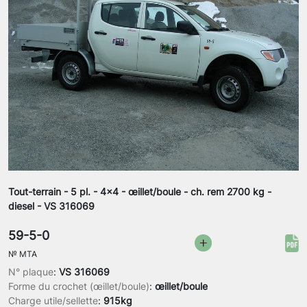
Tout-terrain - 5 pl. - 4x4 - œillet/boule - ch. rem 2700 kg -
diesel - VS 316069
59-5-0
№
MTA
N° plaque
:
VS 316069
Forme du crochet (œillet/boule)
:
œillet/boule
Charge utile/sellette
:
915kg