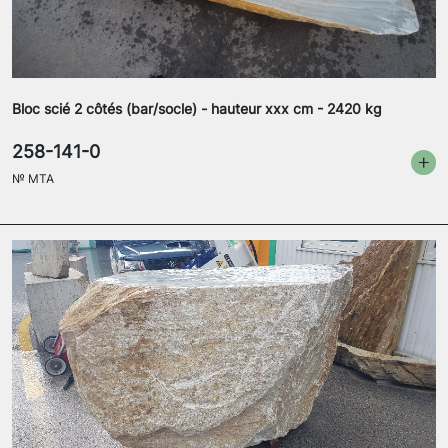
Bloc scié 2 côtés (bar/socle) - hauteur xxx cm - 2420 kg
258-141-0
№
MTA