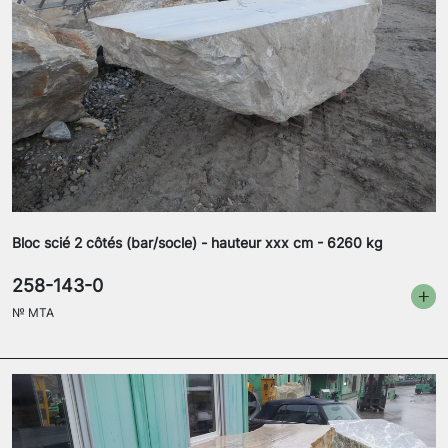
Bloc scié 2 côtés (bar/socle) - hauteur xxx cm - 6260 kg
258-143-0
№
MTA