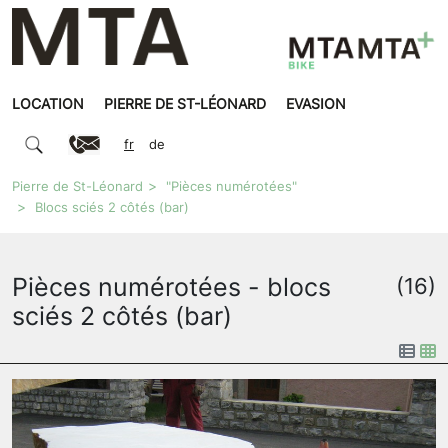
LOCATION
PIERRE DE ST-LÉONARD
EVASION
fr
de
Pierre de St-Léonard
"Pièces numérotées"
Blocs sciés 2 côtés (bar)
Pièces numérotées - blocs
(16)
sciés 2 côtés (bar)