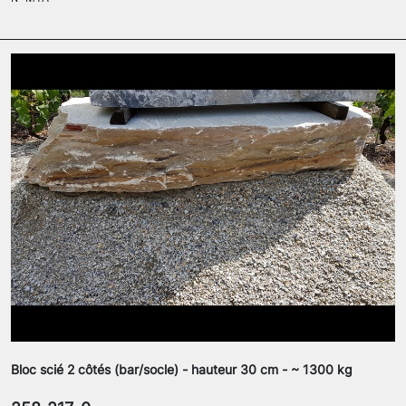
Bloc scié 2 côtés (bar/socle) - hauteur 30 cm - ~ 1300 kg