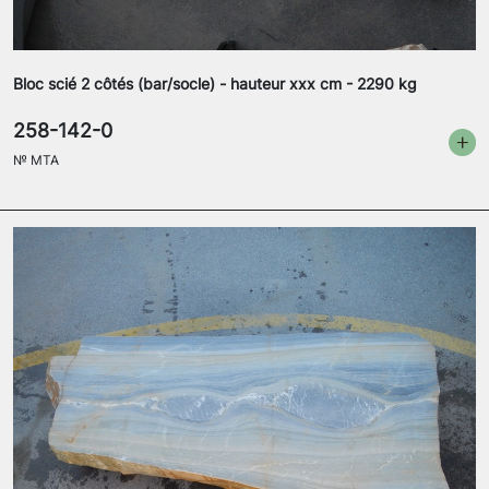
Bloc scié 2 côtés (bar/socle) - hauteur xxx cm - 2290 kg
258-142-0
№
MTA