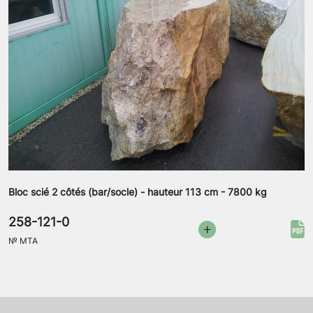
Bloc scié 2 côtés (bar/socle) - hauteur 113 cm - 7800 kg
258-121-0
№
MTA