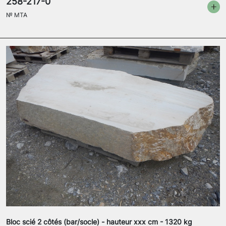
258-217-0
№
MTA
Bloc scié 2 côtés (bar/socle) - hauteur xxx cm - 1320 kg