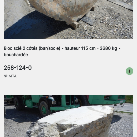
Bloc scié 2 côtés (bar/socle) - hauteur 115 cm - 3680 kg -
bouchardée
258-124-0
№
MTA