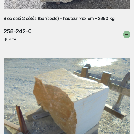
Bloc scié 2 côtés (bar/socle) - hauteur xxx cm - 2650 kg
258-242-0
№
MTA