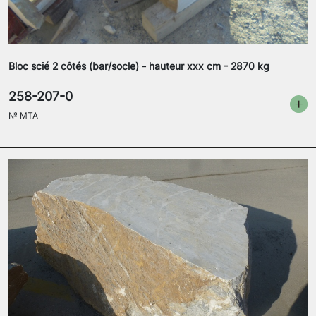
Bloc scié 2 côtés (bar/socle) - hauteur xxx cm - 2870 kg
258-207-0
№
MTA