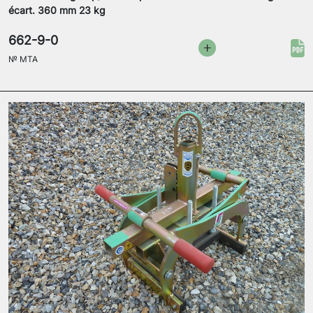
écart. 360 mm 23 kg
662-9-0
№
MTA