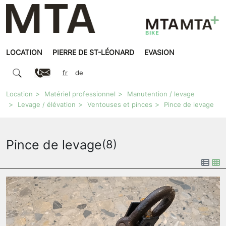
LOCATION
PIERRE DE ST-LÉONARD
EVASION
fr
de
Location
Matériel professionnel
Manutention / levage
Levage / élévation
Ventouses et pinces
Pince de levage
Pince de levage
(8)