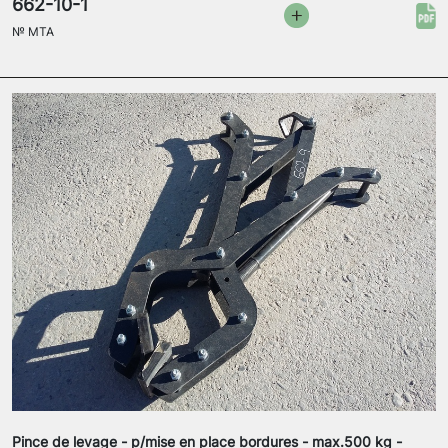
662-10-1
№
MTA
Pince de levage - p/mise en place bordures - max.500 kg -