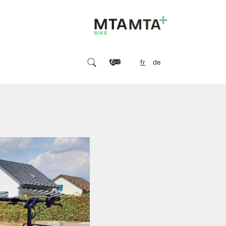
fr
de