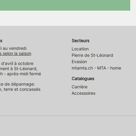
s
Secteurs
i au vendredi
Location
s selon la saison
Pierre de St-Léonard
Evasion
d'avril à octobre
mtamta.ch - MTA - home
ment à St-Léonard,
h - après-midi fermé
Catalogues
ce de dépannage:
Carrière
n, terre et concassés
Accessoires