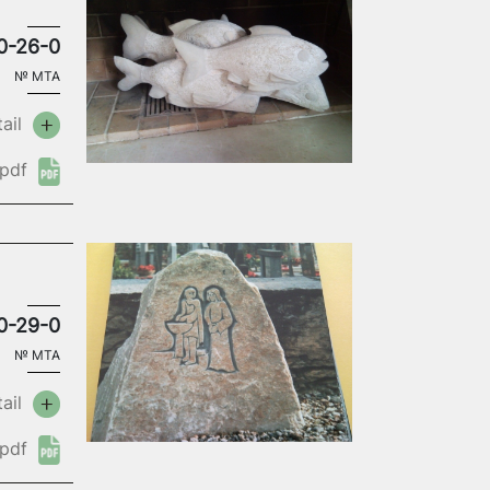
0-26-0
№
MTA
ail
pdf
0-29-0
№
MTA
ail
pdf