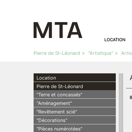
LOCATION
Pierre de St-Léonard
"Artistique"
Artis
Location
Pierre de St-Léonard
"Terre et concassés"
B
"Aménagement"
"Revêtement scié"
"Décorations"
"Pièces numérotées"