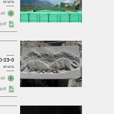
№
MTA
ail
pdf
0-23-0
№
MTA
ail
pdf