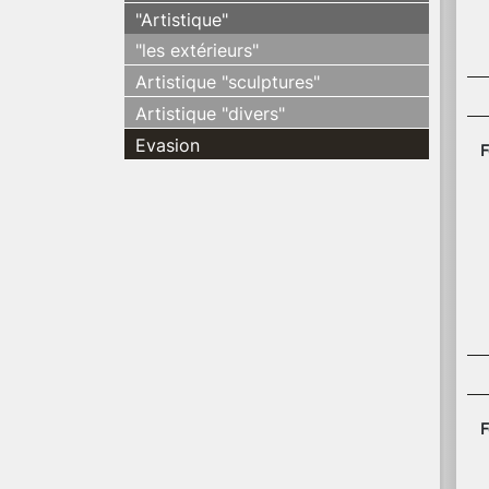
"Artistique"
"les extérieurs"
Artistique "sculptures"
Artistique "divers"
Evasion
F
F