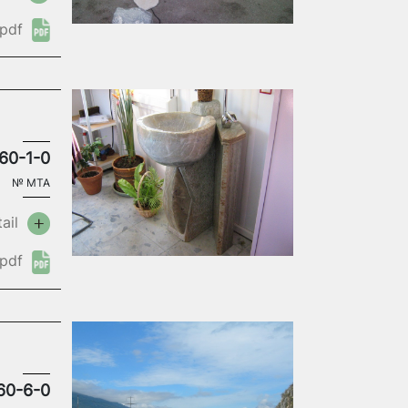
pdf
60-1-0
№
MTA
ail
pdf
60-6-0