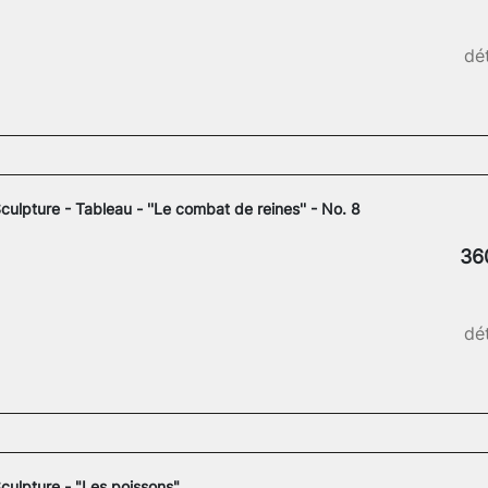
dét
culpture - Tableau - ''Le combat de reines'' - No. 8
36
dét
culpture - "Les poissons"