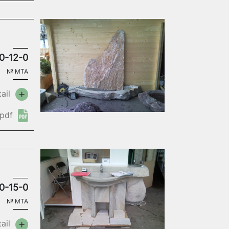
0-12-0
№
MTA
ail
pdf
0-15-0
№
MTA
ail