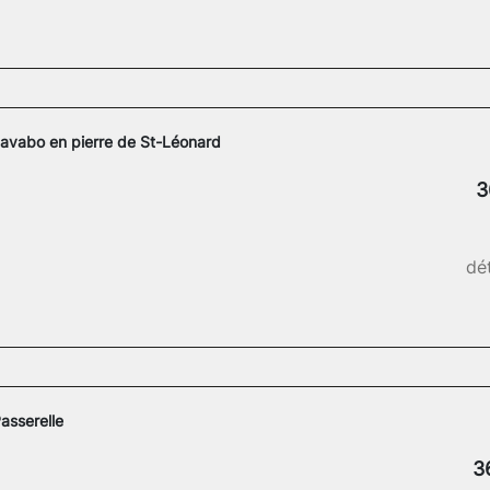
avabo en pierre de St-Léonard
3
dét
asserelle
3