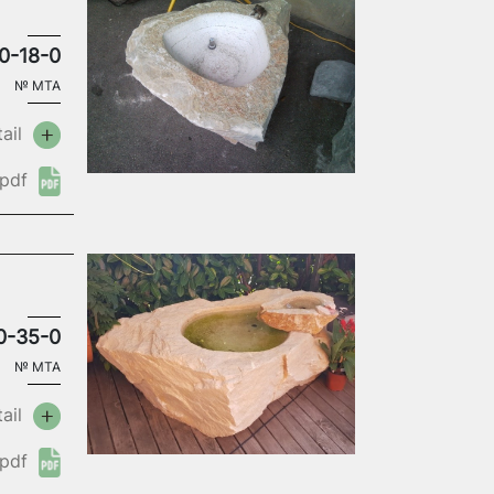
0-18-0
№
MTA
ail
pdf
0-35-0
№
MTA
ail
pdf