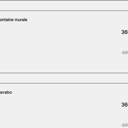
ontaine murale
36
dét
Lavabo
36
dét