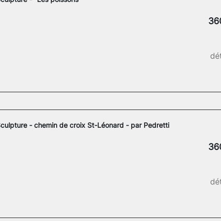
36
dét
culpture - chemin de croix St-Léonard - par Pedretti
36
dét