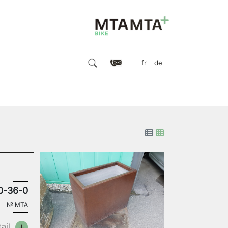
fr
de
0-36-0
№
MTA
ail