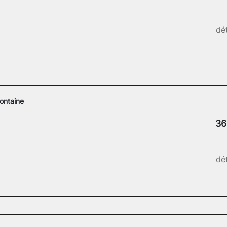
dét
ontaine
36
dét