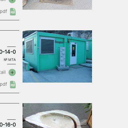
pdf
0-14-0
№
MTA
ail
pdf
0-16-0