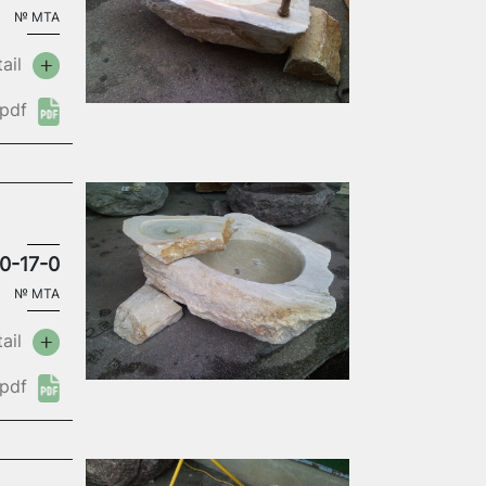
№
MTA
ail
pdf
0-17-0
№
MTA
ail
pdf