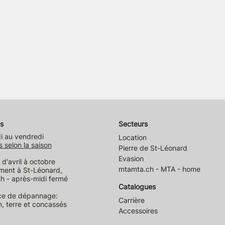
s
Secteurs
i au vendredi
Location
s selon la saison
Pierre de St-Léonard
Evasion
d'avril à octobre
mtamta.ch - MTA - home
ment à St-Léonard,
h - après-midi fermé
Catalogues
ce de dépannage:
Carrière
n, terre et concassés
Accessoires