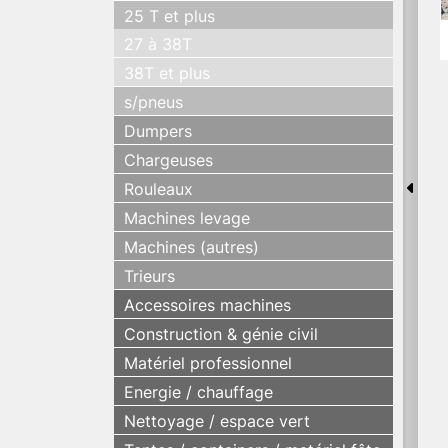
25 T et plus
27 à 38T
38T et plus
s/pneus
Dumpers
Chargeuses
Rouleaux
Machines levage
Machines (autres)
Trieurs
Accessoires machines
Construction & génie civil
Matériel professionnel
Energie / chauffage
Nettoyage / espace vert