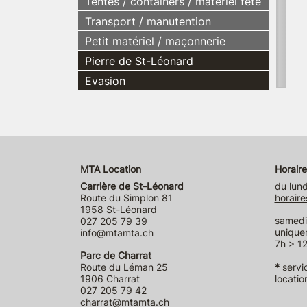
Tentes / containers / matériel fête
Transport / manutention
Petit matériel / maçonnerie
Pierre de St-Léonard
Evasion
MTA Location
Horaire
Carrière de St-Léonard
du lund
Route du Simplon 81
horaire
1958 St-Léonard
samedi 
027 205 79 39
unique
info@mtamta.ch
7h > 12
Parc de Charrat
Route du Léman 25
*
servi
1906 Charrat
locatio
027 205 79 42
charrat@mtamta.ch