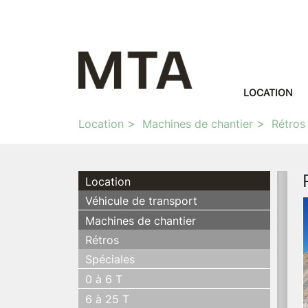
LOCATION
Location
Machines de chantier
Rétros
Location
Véhicule de transport
Machines de chantier
Rétros
Spéciales
0 à 6 T
6 à 25 T