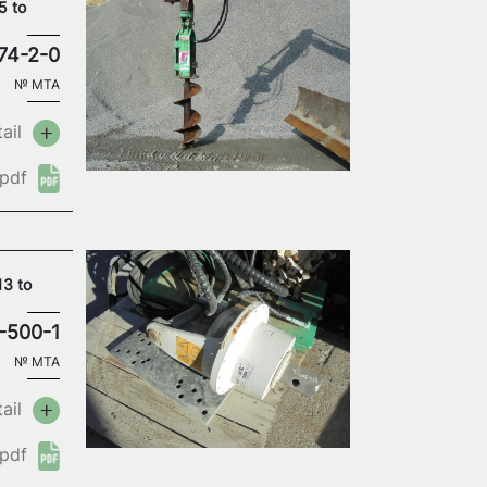
5 to
74-2-0
№
MTA
ail
pdf
13 to
-500-1
№
MTA
ail
pdf