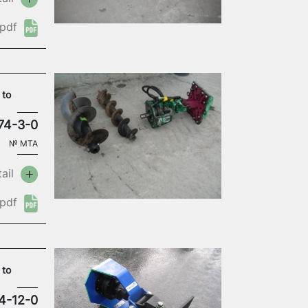
pdf
 to
74-3-0
№
MTA
ail
pdf
 to
4-12-0