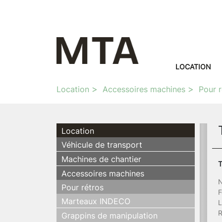
LOCATION
Location
Accessoires machines
Pour r
Location
Véhicule de transport
Machines de chantier
T
Accessoires machines
N
Pour rétros
F
Marteaux INDECO
L
R
Grappins de manipulation