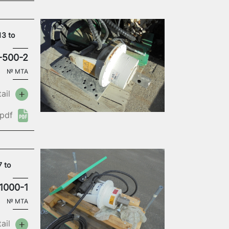
13 to
-500-2
№
MTA
ail
pdf
7 to
1000-1
№
MTA
ail