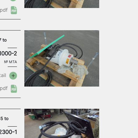
pdf
7 to
1000-2
№
MTA
ail
pdf
5 to
2300-1