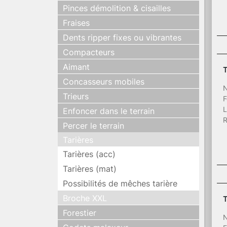
Pinces démolition & cisailles
Fraises
Dents ripper fixes ou vibrantes
Compacteurs
Aimant
T
Concasseurs mobiles
N
Trieurs
F
L
Enfoncer dans le terrain
R
Percer le terrain
Tarières
Tarières (acc)
Tarières (mat)
Possibilités de mêches tarière
Broche XXL
T
Forestier
N