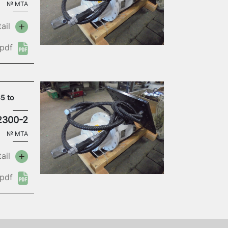
№
MTA
ail
pdf
5 to
2300-2
№
MTA
ail
pdf