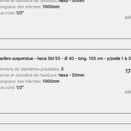
orme et diamètre de l'embout
:
hexa - 50mm
ongueur des mèches
:
1000mm
accord
:
1/2"
dét
arière suspendue - hexa SM 50 - Ø 40 - long. 100 cm - p/pelle 1 à 3
ombre de diamètres possibles
:
3
17
orme et diamètre de l'embout
:
hexa - 50mm
ongueur des mèches
:
1000mm
accord
:
1/2"
dét