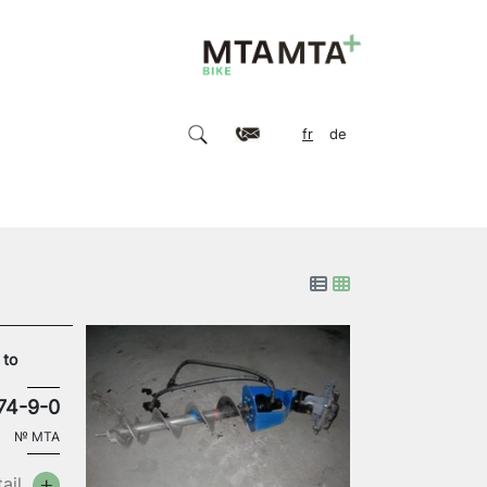
fr
de
 to
74-9-0
№
MTA
ail