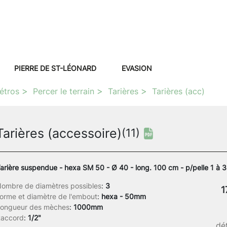
PIERRE DE ST-LÉONARD
EVASION
étros
Percer le terrain
Tarières
Tarières (acc)
Tarières (accessoire)
(11)
arière suspendue - hexa SM 50 - Ø 40 - long. 100 cm - p/pelle 1 à 3
ombre de diamètres possibles
:
3
1
orme et diamètre de l'embout
:
hexa - 50mm
ongueur des mèches
:
1000mm
accord
:
1/2"
dét