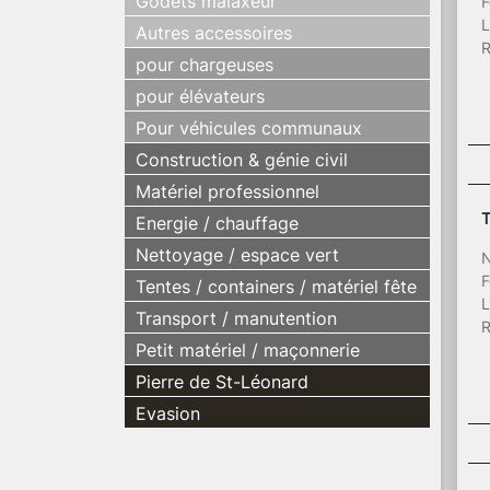
Godets malaxeur
F
L
Autres accessoires
R
pour chargeuses
pour élévateurs
Pour véhicules communaux
Construction & génie civil
Matériel professionnel
T
Energie / chauffage
Nettoyage / espace vert
N
F
Tentes / containers / matériel fête
L
Transport / manutention
R
Petit matériel / maçonnerie
Pierre de St-Léonard
Evasion