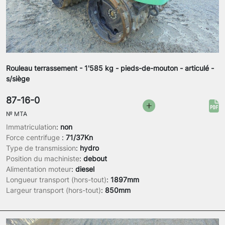
Rouleau terrassement - 1'585 kg - pieds-de-mouton - articulé -
s/siège
87-16-0
№
MTA
Immatriculation
:
non
Force centrifuge
:
71/37Kn
Type de transmission
:
hydro
Position du machiniste
:
debout
Alimentation moteur
:
diesel
Longueur transport (hors-tout)
:
1897mm
Largeur transport (hors-tout)
:
850mm