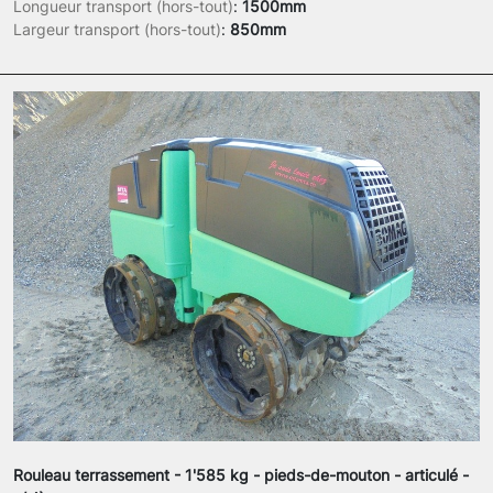
Longueur transport (hors-tout)
:
1500mm
Largeur transport (hors-tout)
:
850mm
Rouleau terrassement - 1'585 kg - pieds-de-mouton - articulé -