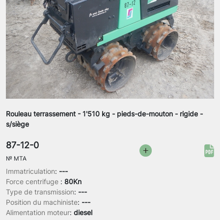
Rouleau terrassement - 1'510 kg - pieds-de-mouton - rigide -
s/siège
87-12-0
№
MTA
Immatriculation
:
---
Force centrifuge
:
80Kn
Type de transmission
:
---
Position du machiniste
:
---
Alimentation moteur
:
diesel