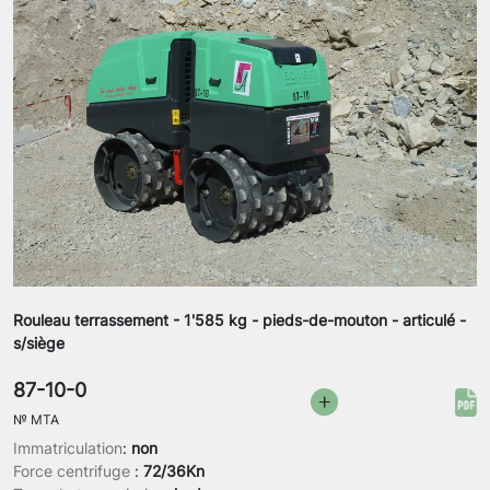
Rouleau terrassement - 1'585 kg - pieds-de-mouton - articulé -
s/siège
87-10-0
№
MTA
Immatriculation
:
non
Force centrifuge
:
72/36Kn