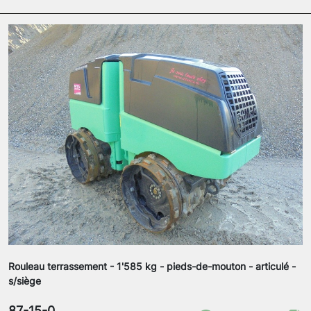
Rouleau terrassement - 1'585 kg - pieds-de-mouton - articulé -
s/siège
87-15-0