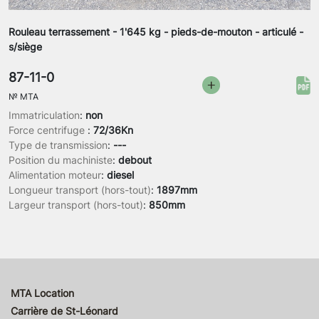
Rouleau terrassement - 1'645 kg - pieds-de-mouton - articulé -
s/siège
87-11-0
№
MTA
Immatriculation
:
non
Force centrifuge
:
72/36Kn
Type de transmission
:
---
Position du machiniste
:
debout
Alimentation moteur
:
diesel
Longueur transport (hors-tout)
:
1897mm
Largeur transport (hors-tout)
:
850mm
MTA Location
Carrière de St-Léonard