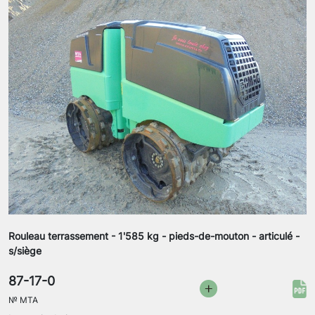
Rouleau terrassement - 1'585 kg - pieds-de-mouton - articulé -
s/siège
87-17-0
№
MTA