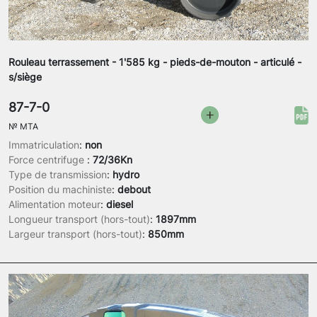
Rouleau terrassement - 1'585 kg - pieds-de-mouton - articulé -
s/siège
87-7-0
№
MTA
Immatriculation
:
non
Force centrifuge
:
72/36Kn
Type de transmission
:
hydro
Position du machiniste
:
debout
Alimentation moteur
:
diesel
Longueur transport (hors-tout)
:
1897mm
Largeur transport (hors-tout)
:
850mm