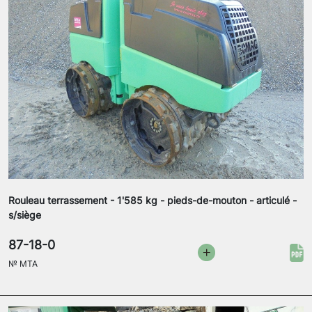
Rouleau terrassement - 1'585 kg - pieds-de-mouton - articulé -
s/siège
87-18-0
№
MTA