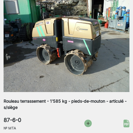
Rouleau terrassement - 1'585 kg - pieds-de-mouton - articulé -
s/siège
87-6-0
№
MTA