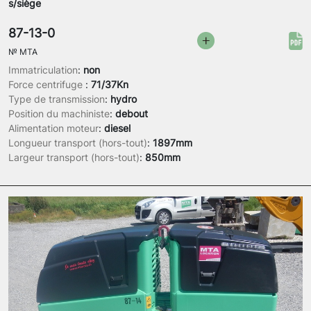
s/siège
87-13-0
№
MTA
Immatriculation
:
non
Force centrifuge
:
71/37Kn
Type de transmission
:
hydro
Position du machiniste
:
debout
Alimentation moteur
:
diesel
Longueur transport (hors-tout)
:
1897mm
Largeur transport (hors-tout)
:
850mm