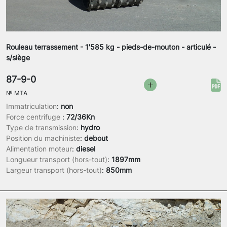
Rouleau terrassement - 1'585 kg - pieds-de-mouton - articulé -
s/siège
87-9-0
№
MTA
Immatriculation
:
non
Force centrifuge
:
72/36Kn
Type de transmission
:
hydro
Position du machiniste
:
debout
Alimentation moteur
:
diesel
Longueur transport (hors-tout)
:
1897mm
Largeur transport (hors-tout)
:
850mm