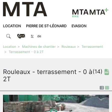
LOCATION
PIERRE DE ST-LÉONARD
EVASION
fr
de
Location
Machines de chantier
Rouleaux
Terrassement
Terrassement - 0 à 2T
Rouleaux - terrassement - 0 à
(14)
2T