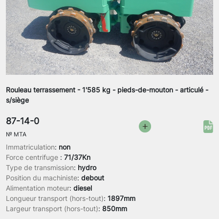
Rouleau terrassement - 1'585 kg - pieds-de-mouton - articulé -
s/siège
87-14-0
№
MTA
Immatriculation
:
non
Force centrifuge
:
71/37Kn
Type de transmission
:
hydro
Position du machiniste
:
debout
Alimentation moteur
:
diesel
Longueur transport (hors-tout)
:
1897mm
Largeur transport (hors-tout)
:
850mm