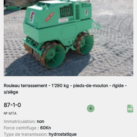
Rouleau terrassement - 1'290 kg - pieds-de-mouton - rigide -
s/siège
87-1-0
№
MTA
Immatriculation
:
non
Force centrifuge
:
60Kn
Type de transmission
:
hydrostatique