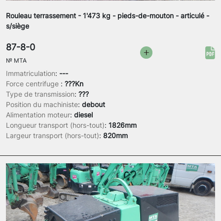
Rouleau terrassement - 1'473 kg - pieds-de-mouton - articulé -
s/siège
87-8-0
№
MTA
Immatriculation
:
---
Force centrifuge
:
???Kn
Type de transmission
:
???
Position du machiniste
:
debout
Alimentation moteur
:
diesel
Longueur transport (hors-tout)
:
1826mm
Largeur transport (hors-tout)
:
820mm