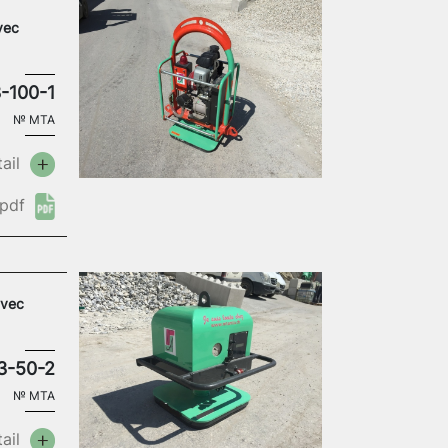
vec
-100-1
№
MTA
ail
pdf
avec
3-50-2
№
MTA
ail