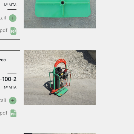
№
MTA
ail
pdf
vec
-100-2
№
MTA
ail
pdf