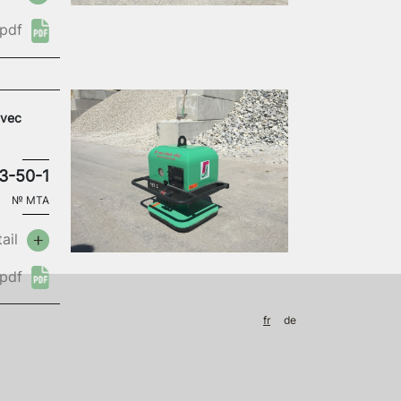
pdf
avec
3-50-1
№
MTA
ail
pdf
fr
de