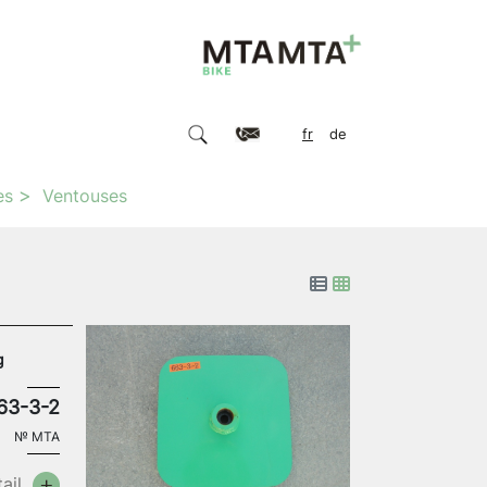
fr
de
es
Ventouses
g
63-3-2
№
MTA
ail