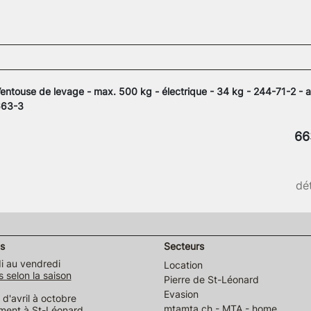
entouse de levage - max. 500 kg - électrique - 34 kg - 244-71-2 - 
663-3
66
dét
s
Secteurs
i au vendredi
Location
s selon la saison
Pierre de St-Léonard
Evasion
d'avril à octobre
mtamta.ch - MTA - home
ment à St-Léonard,