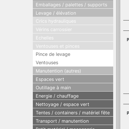
Emballages / palettes / supports
Levage / élévation
Crics hydrauliques
Vérins carrossier
Echelles
P
Ventouses et pinces
Pince de levage
Ventouses
Manutention (autres)
Espaces vert
Outillage à main
Energie / chauffage
Nettoyage / espace vert
Tentes / containers / matériel fête
P
Transport / manutention