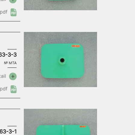
pdf
63-3-3
№
MTA
ail
pdf
63-3-1