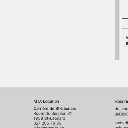
V
MTA Location
Horaire
Carrière de St-Léonard
du lund
Route du Simplon 81
horaire
1958 St-Léonard
samedi 
027 205 79 39
unique
info@mtamta.ch