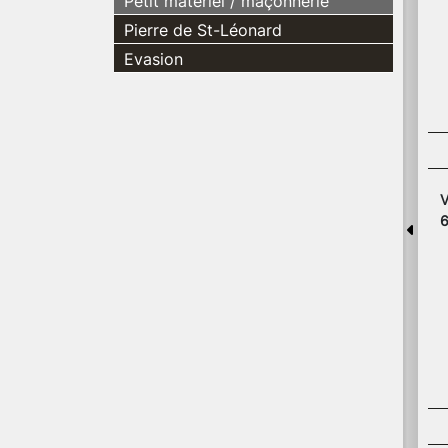
Petit matériel / maçonnerie
Pierre de St-Léonard
Evasion
V