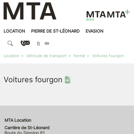
LOCATION
PIERRE DE ST-LÉONARD
EVASION
fr
de
Location
Véhicule de transport
Fermé
Voitures fourgon
Voitures fourgon
MTA Location
Carrière de St-Léonard
Route du Simplon 81