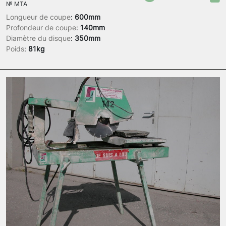
№
MTA
Longueur de coupe
:
600mm
Profondeur de coupe
:
140mm
Diamètre du disque
:
350mm
Poids
:
81kg