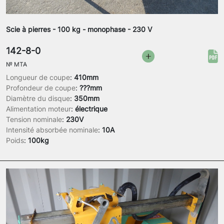
Scie à pierres - 100 kg - monophase - 230 V
142-8-0
№
MTA
Longueur de coupe
:
410mm
Profondeur de coupe
:
???mm
Diamètre du disque
:
350mm
Alimentation moteur
:
électrique
Tension nominale
:
230V
Intensité absorbée nominale
:
10A
Poids
:
100kg