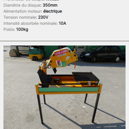
Diamètre du disque
:
350mm
Alimentation moteur
:
électrique
Tension nominale
:
230V
Intensité absorbée nominale
:
10A
Poids
:
100kg