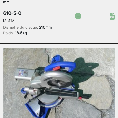
mm
610-5-0
№
MTA
Diamètre du disque
:
210mm
Poids
:
18.5kg