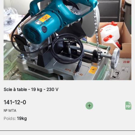
Scie à table - 19 kg - 230 V
141-12-0
№
MTA
Poids
:
19kg