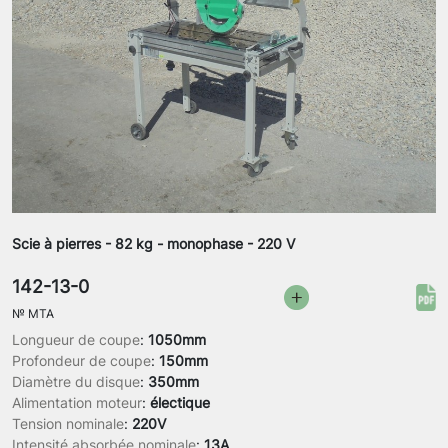
Scie à pierres - 82 kg - monophase - 220 V
142-13-0
№
MTA
Longueur de coupe
:
1050mm
Profondeur de coupe
:
150mm
Diamètre du disque
:
350mm
Alimentation moteur
:
électique
Tension nominale
:
220V
Intensité absorbée nominale
:
13A