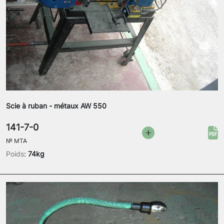
Scie à ruban - métaux AW 550
141-7-0
№
MTA
Poids
:
74kg