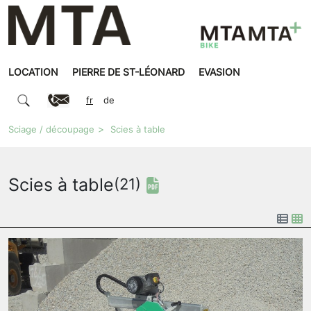
LOCATION
PIERRE DE ST-LÉONARD
EVASION
fr
de
Sciage / découpage
Scies à table
Scies à table
(21)