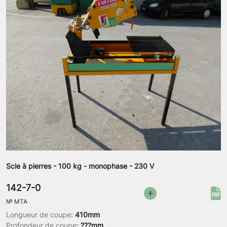
Scie à pierres - 100 kg - monophase - 230 V
142-7-0
№
MTA
Longueur de coupe
:
410mm
Profondeur de coupe
:
???mm