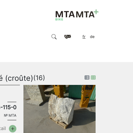
fr
de
é (croûte)
(16)
-115-0
№
MTA
ail