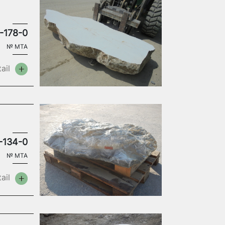
-178-0
№
MTA
ail
-134-0
№
MTA
ail