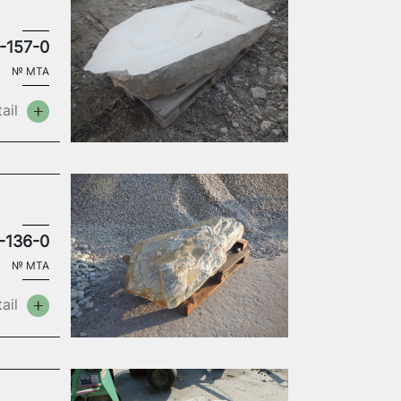
-157-0
№
MTA
ail
-136-0
№
MTA
ail