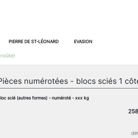
PIERRE DE ST-LÉONARD
EVASION
croûte)
Pièces numérotées - blocs sciés 1 côt
loc scié (autres formes) - numéroté - xxx kg
258
dét