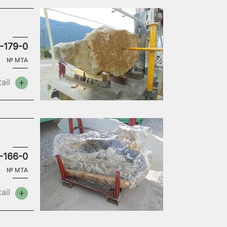
-179-0
№
MTA
ail
-166-0
№
MTA
ail