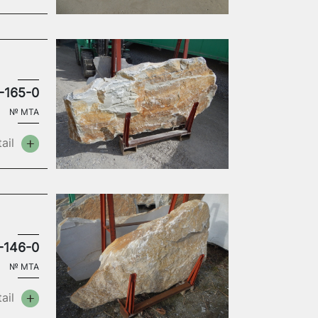
-165-0
№
MTA
ail
-146-0
№
MTA
ail