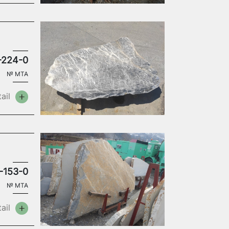
-224-0
№
MTA
ail
-153-0
№
MTA
ail