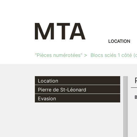
LOCATION
"Pièces numérotées"
Blocs sciés 1 côté (
Location
Pierre de St-Léonard
B
Evasion