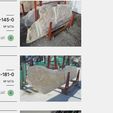
-145-0
№
MTA
ail
-181-0
№
MTA
ail