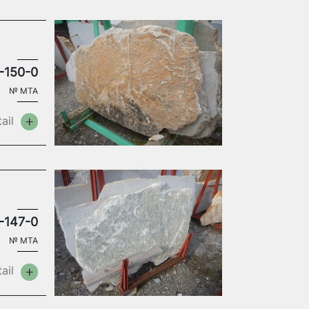
-150-0
№
MTA
ail
-147-0
№
MTA
ail